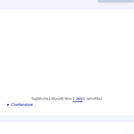
Tag
Woche
1 Monat
6 Mon.
1 Jahr
3 Jahre
Max.
► Chartanalyse
-