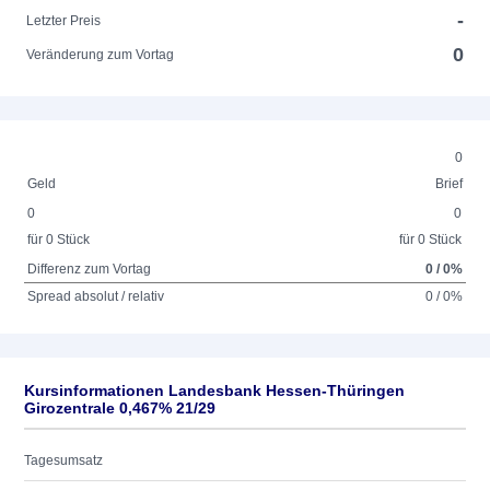
-
Letzter Preis
0
Veränderung zum Vortag
0
Geld
Brief
0
0
für 0 Stück
für 0 Stück
Differenz zum Vortag
0 / 0%
Spread absolut / relativ
0 / 0%
Kursinformationen Landesbank Hessen-Thüringen
Girozentrale 0,467% 21/29
Tagesumsatz