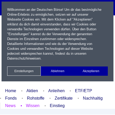
Willkommen an der Deutschen Börse! Um dir das bestmögliche
Online-Erlebnis zu ermöglichen, setzen wir auf unserer
Webseite Cookies ein. Mit dem Klicken auf "Akzeptieren"
erklärst du dich damit einverstanden, dass wir Cookies oder
verwandte Technologien verwenden dürfen. Über den Button
"Einstellungen" kannst du der Verwendung der genannten
Dienste im Einzelnen zustimmen oder widersprechen.
Detaillierte Informationen und wie du der Verwendung von
Cookies und verwandten Technologien auf dieser Website
Name / WKN / ISIN / Kürzel
jederzeit widersprechen kannst, findest du in unseren
Datenschutzhinweisen
.
Newsletter
Kontakt
English
Einstellungen
Ablehnen
Akzeptieren
Xetra Realtime
Watchlist
Portfolio
Login
Home
Aktien
Anleihen
ETF/ETP
Fonds
Rohstoffe
Zertifikate
Nachhaltig
News
Wissen
Einstieg