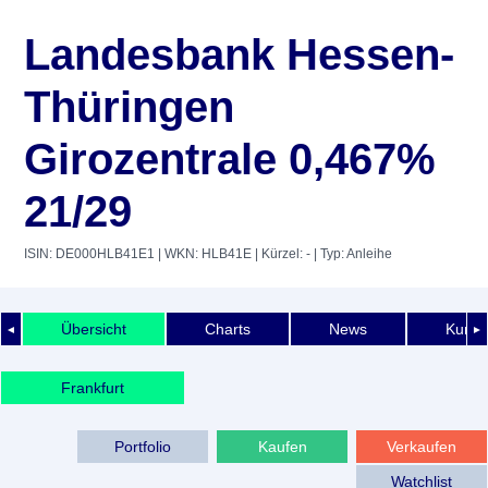
Landesbank Hessen-
Thüringen
Girozentrale 0,467%
21/29
ISIN: DE000HLB41E1
| WKN: HLB41E
| Kürzel: -
| Typ: Anleihe
Übersicht
Charts
News
Kurshi
◄
►
Frankfurt
Portfolio
Kaufen
Verkaufen
Watchlist