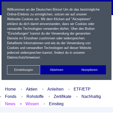
Willkommen an der Deutschen Börse! Um dir das bestmögliche
Online-Erlebnis zu ermöglichen, setzen wir auf unserer
Webseite Cookies ein. Mit dem Klicken auf "Akzeptieren"
erklärst du dich damit einverstanden, dass wir Cookies oder
verwandte Technologien verwenden dürfen. Über den Button
"Einstellungen" kannst du der Verwendung der genannten
Dienste im Einzelnen zustimmen oder widersprechen.
Detaillierte Informationen und wie du der Verwendung von
Cookies und verwandten Technologien auf dieser Website
Name / WKN / ISIN / Kürzel
jederzeit widersprechen kannst, findest du in unseren
Datenschutzhinweisen
.
Newsletter
Kontakt
English
Einstellungen
Ablehnen
Akzeptieren
Xetra Realtime
Watchlist
Portfolio
Login
Home
Aktien
Anleihen
ETF/ETP
Fonds
Rohstoffe
Zertifikate
Nachhaltig
News
Wissen
Einstieg