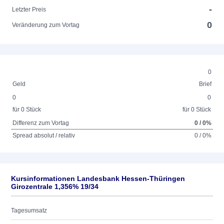
-
Letzter Preis
0
Veränderung zum Vortag
0
Geld
Brief
0
0
für 0 Stück
für 0 Stück
Differenz zum Vortag
0 / 0%
Spread absolut / relativ
0 / 0%
Kursinformationen Landesbank Hessen-Thüringen
Girozentrale 1,356% 19/34
Tagesumsatz