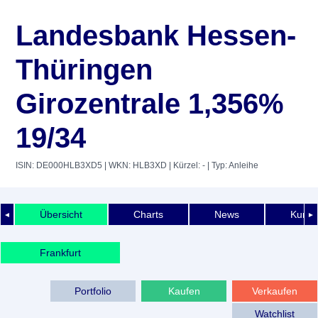
Landesbank Hessen-
Thüringen
Girozentrale 1,356%
19/34
ISIN: DE000HLB3XD5
| WKN: HLB3XD
| Kürzel: -
| Typ: Anleihe
Übersicht
Charts
News
Kurshi
◄
►
Frankfurt
Portfolio
Kaufen
Verkaufen
Watchlist