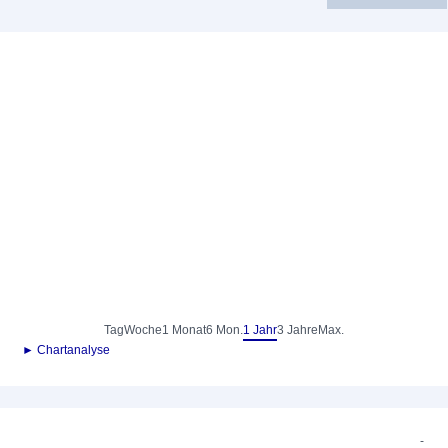
Tag
Woche
1 Monat
6 Mon.
1 Jahr
3 Jahre
Max.
► Chartanalyse
-