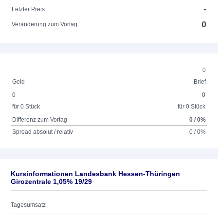
-
Letzter Preis
0
Veränderung zum Vortag
0
Geld
Brief
0
0
für 0 Stück
für 0 Stück
Differenz zum Vortag
0 / 0%
Spread absolut / relativ
0 / 0%
Kursinformationen Landesbank Hessen-Thüringen
Girozentrale 1,05% 19/29
Tagesumsatz