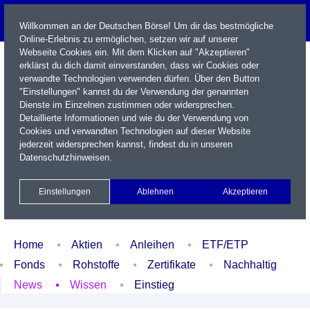
Willkommen an der Deutschen Börse! Um dir das bestmögliche
Online-Erlebnis zu ermöglichen, setzen wir auf unserer
Webseite Cookies ein. Mit dem Klicken auf "Akzeptieren"
erklärst du dich damit einverstanden, dass wir Cookies oder
verwandte Technologien verwenden dürfen. Über den Button
"Einstellungen" kannst du der Verwendung der genannten
Dienste im Einzelnen zustimmen oder widersprechen.
Detaillierte Informationen und wie du der Verwendung von
Cookies und verwandten Technologien auf dieser Website
Name / WKN / ISIN / Kürzel
jederzeit widersprechen kannst, findest du in unseren
Datenschutzhinweisen
.
Newsletter
Kontakt
English
Einstellungen
Ablehnen
Akzeptieren
Xetra Realtime
Watchlist
Portfolio
Login
Home
Aktien
Anleihen
ETF/ETP
Fonds
Rohstoffe
Zertifikate
Nachhaltig
News
Wissen
Einstieg