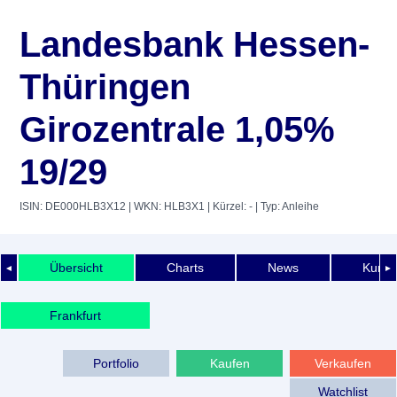
Landesbank Hessen-
Thüringen
Girozentrale 1,05%
19/29
ISIN: DE000HLB3X12
| WKN: HLB3X1
| Kürzel: -
| Typ: Anleihe
Übersicht
Charts
News
Kurshi
◄
►
Frankfurt
Portfolio
Kaufen
Verkaufen
Watchlist