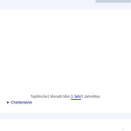
Tag
Woche
1 Monat
6 Mon.
1 Jahr
3 Jahre
Max.
► Chartanalyse
-