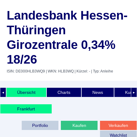
Landesbank Hessen-
Thüringen
Girozentrale 0,34%
18/26
ISIN: DE000HLB3WQ9
| WKN: HLB3WQ
| Kürzel: -
| Typ: Anleihe
Übersicht
Charts
News
Kurshi
◄
►
Frankfurt
Portfolio
Kaufen
Verkaufen
Watchlist