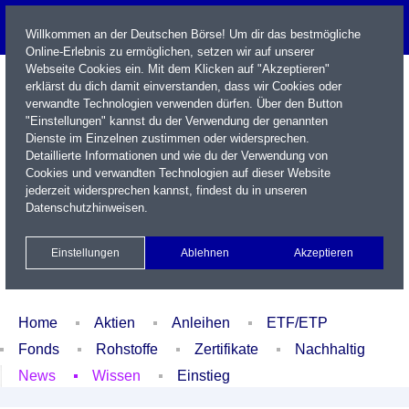
Willkommen an der Deutschen Börse! Um dir das bestmögliche
Online-Erlebnis zu ermöglichen, setzen wir auf unserer
Webseite Cookies ein. Mit dem Klicken auf "Akzeptieren"
erklärst du dich damit einverstanden, dass wir Cookies oder
verwandte Technologien verwenden dürfen. Über den Button
"Einstellungen" kannst du der Verwendung der genannten
Dienste im Einzelnen zustimmen oder widersprechen.
Detaillierte Informationen und wie du der Verwendung von
Cookies und verwandten Technologien auf dieser Website
Name / WKN / ISIN / Kürzel
jederzeit widersprechen kannst, findest du in unseren
Datenschutzhinweisen
.
Newsletter
Kontakt
English
Einstellungen
Ablehnen
Akzeptieren
Xetra Realtime
Watchlist
Portfolio
Login
Home
Aktien
Anleihen
ETF/ETP
Fonds
Rohstoffe
Zertifikate
Nachhaltig
News
Wissen
Einstieg