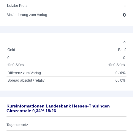
-
Letzter Preis
0
Veränderung zum Vortag
0
Geld
Brief
0
0
für 0 Stück
für 0 Stück
Differenz zum Vortag
0 / 0%
Spread absolut / relativ
0 / 0%
Kursinformationen Landesbank Hessen-Thüringen
Girozentrale 0,34% 18/26
Tagesumsatz