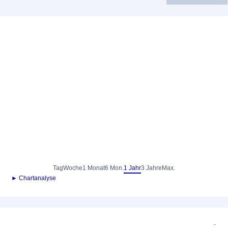
Tag
Woche
1 Monat
6 Mon.
1 Jahr
3 Jahre
Max.
► Chartanalyse
-