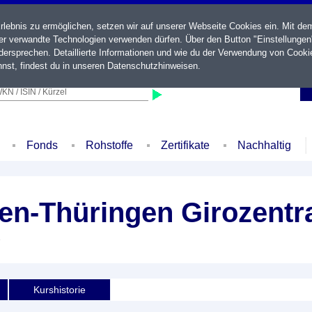
ebnis zu ermöglichen, setzen wir auf unserer Webseite Cookies ein. Mit de
der verwandte Technologien verwenden dürfen. Über den Button "Einstellungen
ersprechen. Detaillierte Informationen und wie du der Verwendung von Cooki
nst, findest du in unseren
Datenschutzhinweisen
.
KN / ISIN / Kürzel
Fonds
Rohstoffe
Zertifikate
Nachhaltig
n-Thüringen Girozentra
e
Kurshistorie