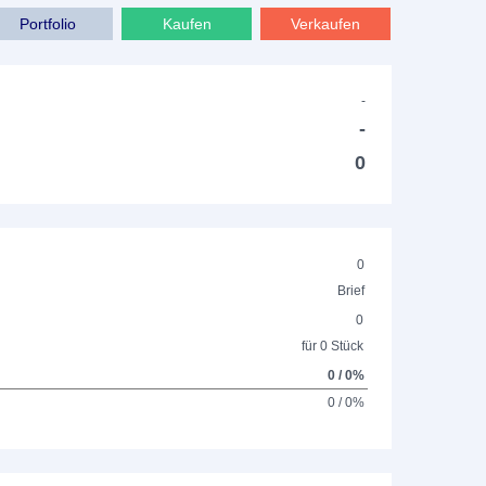
Portfolio
Kaufen
Verkaufen
-
-
0
0
Brief
0
für 0 Stück
0 / 0%
0 / 0%