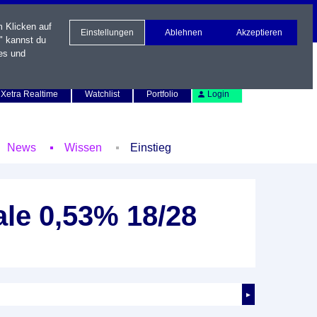
m Klicken auf
Einstellungen
Ablehnen
Akzeptieren
" kannst du
es und
Newsletter
Kontakt
English
Xetra Realtime
Watchlist
Portfolio
Login
News
Wissen
Einstieg
le 0,53% 18/28
►