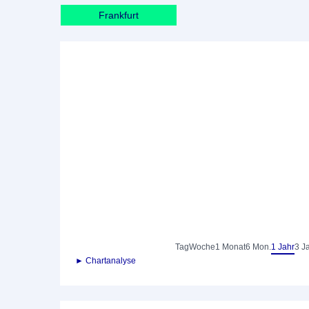
Frankfurt
Tag
Woche
1 Monat
6 Mon.
1 Jahr
3 J
► Chartanalyse