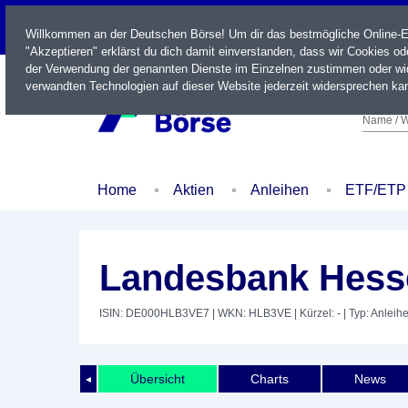
LIVE
Willkommen an der Deutschen Börse! Um dir das bestmögliche Online-Erl
"Akzeptieren" erklärst du dich damit einverstanden, dass wir Cookies o
der Verwendung der genannten Dienste im Einzelnen zustimmen oder wid
verwandten Technologien auf dieser Website jederzeit widersprechen kan
Name / W
Home
Aktien
Anleihen
ETF/ETP
Landesbank Hesse
ISIN: DE000HLB3VE7
| WKN: HLB3VE
| Kürzel: -
| Typ: Anleih
Übersicht
Charts
News
◄