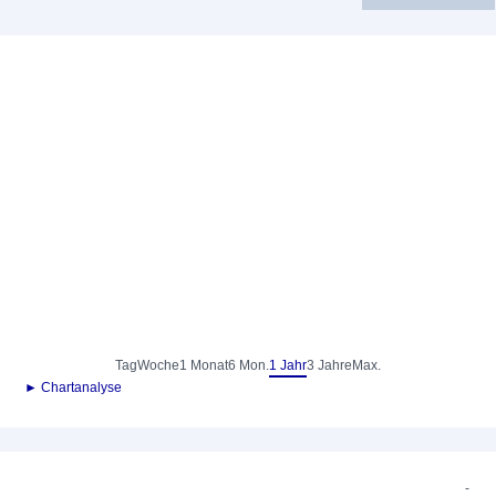
Tag
Woche
1 Monat
6 Mon.
1 Jahr
3 Jahre
Max.
► Chartanalyse
-