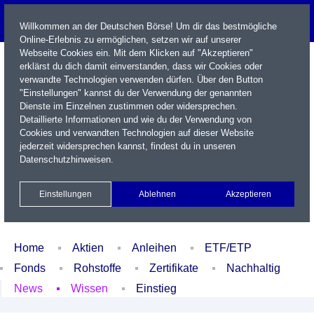
Willkommen an der Deutschen Börse! Um dir das bestmögliche
Online-Erlebnis zu ermöglichen, setzen wir auf unserer
Webseite Cookies ein. Mit dem Klicken auf "Akzeptieren"
erklärst du dich damit einverstanden, dass wir Cookies oder
verwandte Technologien verwenden dürfen. Über den Button
"Einstellungen" kannst du der Verwendung der genannten
Dienste im Einzelnen zustimmen oder widersprechen.
Detaillierte Informationen und wie du der Verwendung von
Cookies und verwandten Technologien auf dieser Website
Name / WKN / ISIN / Kürzel
jederzeit widersprechen kannst, findest du in unseren
Datenschutzhinweisen
.
Newsletter
Kontakt
English
Einstellungen
Ablehnen
Akzeptieren
Xetra Realtime
Watchlist
Portfolio
Login
Home
Aktien
Anleihen
ETF/ETP
Fonds
Rohstoffe
Zertifikate
Nachhaltig
News
Wissen
Einstieg