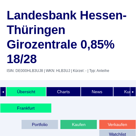
Landesbank Hessen-
Thüringen
Girozentrale 0,85%
18/28
ISIN: DE000HLB3UJ8
| WKN: HLB3UJ
| Kürzel: -
| Typ: Anleihe
Übersicht
Charts
News
Kurshi
◄
►
Frankfurt
Portfolio
Kaufen
Verkaufen
Watchlist