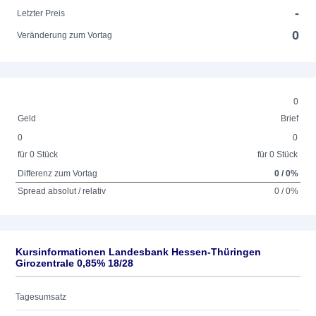
-
Letzter Preis
0
Veränderung zum Vortag
0
Geld
Brief
0
0
für 0 Stück
für 0 Stück
Differenz zum Vortag
0 / 0%
Spread absolut / relativ
0 / 0%
Kursinformationen Landesbank Hessen-Thüringen
Girozentrale 0,85% 18/28
Tagesumsatz