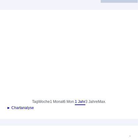
Tag
Woche
1 Monat
6 Mon.
1 Jahr
3 Jahre
Max.
► Chartanalyse
-