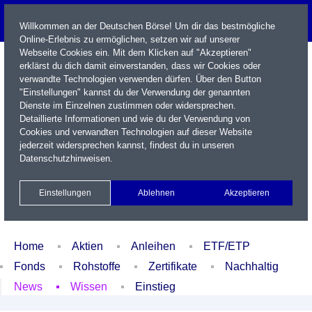
Willkommen an der Deutschen Börse! Um dir das bestmögliche
Online-Erlebnis zu ermöglichen, setzen wir auf unserer
Webseite Cookies ein. Mit dem Klicken auf "Akzeptieren"
erklärst du dich damit einverstanden, dass wir Cookies oder
verwandte Technologien verwenden dürfen. Über den Button
"Einstellungen" kannst du der Verwendung der genannten
Dienste im Einzelnen zustimmen oder widersprechen.
Detaillierte Informationen und wie du der Verwendung von
Cookies und verwandten Technologien auf dieser Website
Name / WKN / ISIN / Kürzel
jederzeit widersprechen kannst, findest du in unseren
Datenschutzhinweisen
.
Newsletter
Kontakt
English
Einstellungen
Ablehnen
Akzeptieren
Xetra Realtime
Watchlist
Portfolio
Login
Home
Aktien
Anleihen
ETF/ETP
Fonds
Rohstoffe
Zertifikate
Nachhaltig
News
Wissen
Einstieg