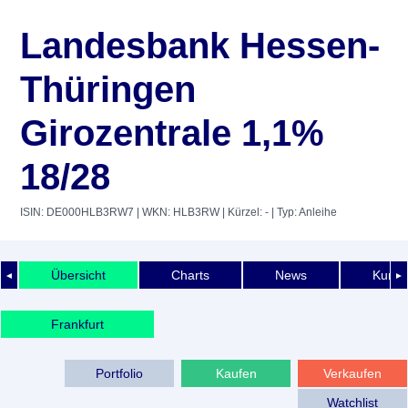
Landesbank Hessen-
Thüringen
Girozentrale 1,1%
18/28
ISIN: DE000HLB3RW7
| WKN: HLB3RW
| Kürzel: -
| Typ: Anleihe
Übersicht
Charts
News
Kurshi
◄
►
Frankfurt
Portfolio
Kaufen
Verkaufen
Watchlist