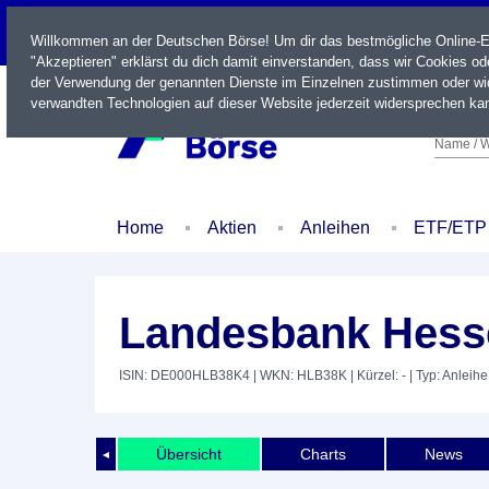
LIVE
Willkommen an der Deutschen Börse! Um dir das bestmögliche Online-Erl
"Akzeptieren" erklärst du dich damit einverstanden, dass wir Cookies o
der Verwendung der genannten Dienste im Einzelnen zustimmen oder wid
verwandten Technologien auf dieser Website jederzeit widersprechen kan
Name / W
Home
Aktien
Anleihen
ETF/ETP
Landesbank Hesse
ISIN: DE000HLB38K4
| WKN: HLB38K
| Kürzel: -
| Typ: Anleihe
Übersicht
Charts
News
◄