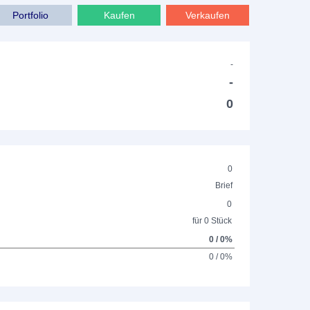
Portfolio
Kaufen
Verkaufen
-
-
0
0
Brief
0
für 0 Stück
0 / 0%
0 / 0%