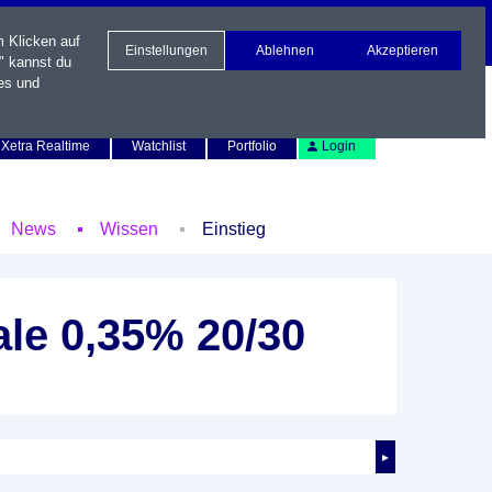
m Klicken auf
Einstellungen
Ablehnen
Akzeptieren
" kannst du
es und
Newsletter
Kontakt
English
Xetra Realtime
Watchlist
Portfolio
Login
News
Wissen
Einstieg
le 0,35% 20/30
►