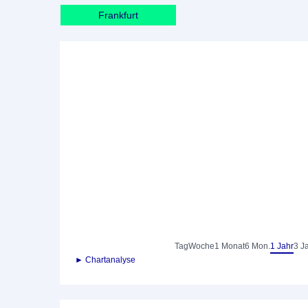
Frankfurt
Tag
Woche
1 Monat
6 Mon.
1 Jahr
3 J
► Chartanalyse