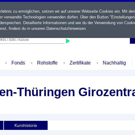
ebnis zu ermöglichen, setzen wir auf unserer Webseite Cookies ein. Mit de
der verwandte Technologien verwenden dürfen. Über den Button "Einstellungen
ersprechen. Detaillierte Informationen und wie du der Verwendung von Cooki
nst, findest du in unseren
Datenschutzhinweisen
.
KN / ISIN / Kürzel
Fonds
Rohstoffe
Zertifikate
Nachhaltig
n-Thüringen Girozentra
Kurshistorie