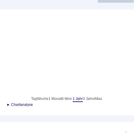
Tag
Woche
1 Monat
6 Mon.
1 Jahr
3 Jahre
Max.
► Chartanalyse
-