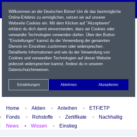
Willkommen an der Deutschen Börse! Um dir das bestmögliche
Online-Erlebnis zu ermöglichen, setzen wir auf unserer
Webseite Cookies ein. Mit dem Klicken auf "Akzeptieren"
erklärst du dich damit einverstanden, dass wir Cookies oder
verwandte Technologien verwenden dürfen. Über den Button
"Einstellungen" kannst du der Verwendung der genannten
Dienste im Einzelnen zustimmen oder widersprechen.
Detaillierte Informationen und wie du der Verwendung von
Cookies und verwandten Technologien auf dieser Website
Name / WKN / ISIN / Kürzel
jederzeit widersprechen kannst, findest du in unseren
Datenschutzhinweisen
.
Newsletter
Kontakt
English
Einstellungen
Ablehnen
Akzeptieren
Xetra Realtime
Watchlist
Portfolio
Login
Home
Aktien
Anleihen
ETF/ETP
Fonds
Rohstoffe
Zertifikate
Nachhaltig
News
Wissen
Einstieg