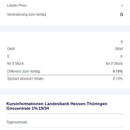
-
Letzter Preis
0
Veränderung zum Vortag
0
Geld
Brief
0
0
für 0 Stück
für 0 Stück
Differenz zum Vortag
0 / 0%
Spread absolut / relativ
0 / 0%
Kursinformationen Landesbank Hessen-Thüringen
Girozentrale 1% 19/34
Tagesumsatz