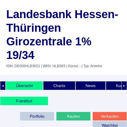
Landesbank Hessen-
Thüringen
Girozentrale 1%
19/34
ISIN: DE000HLB36S1
| WKN: HLB36S
| Kürzel: -
| Typ: Anleihe
Übersicht
Charts
News
Kurshi
◄
►
Frankfurt
Portfolio
Kaufen
Verkaufen
Watchlist