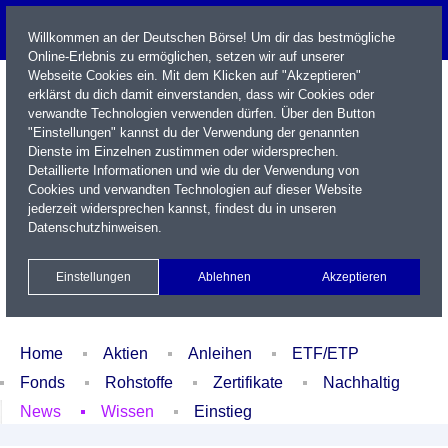
Willkommen an der Deutschen Börse! Um dir das bestmögliche
Online-Erlebnis zu ermöglichen, setzen wir auf unserer
Webseite Cookies ein. Mit dem Klicken auf "Akzeptieren"
erklärst du dich damit einverstanden, dass wir Cookies oder
verwandte Technologien verwenden dürfen. Über den Button
"Einstellungen" kannst du der Verwendung der genannten
Dienste im Einzelnen zustimmen oder widersprechen.
Detaillierte Informationen und wie du der Verwendung von
Cookies und verwandten Technologien auf dieser Website
Name / WKN / ISIN / Kürzel
jederzeit widersprechen kannst, findest du in unseren
Datenschutzhinweisen
.
Newsletter
Kontakt
English
Einstellungen
Ablehnen
Akzeptieren
Xetra Realtime
Watchlist
Portfolio
Login
Home
Aktien
Anleihen
ETF/ETP
Fonds
Rohstoffe
Zertifikate
Nachhaltig
News
Wissen
Einstieg