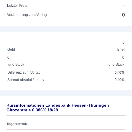
-
Letzter Preis
0
Veränderung zum Vortag
0
Geld
Brief
0
0
für 0 Stück
für 0 Stück
Differenz zum Vortag
0 / 0%
Spread absolut / relativ
0 / 0%
Kursinformationen Landesbank Hessen-Thüringen
Girozentrale 0,386% 19/29
Tagesumsatz