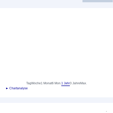
Tag
Woche
1 Monat
6 Mon.
1 Jahr
3 Jahre
Max.
► Chartanalyse
-