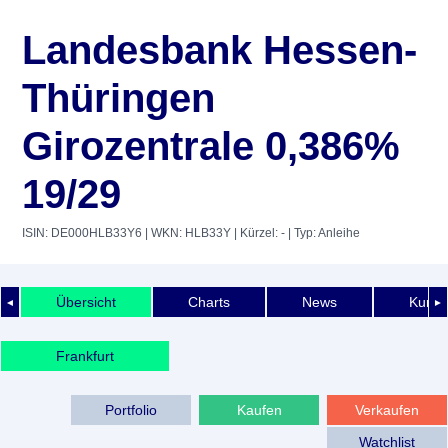
Landesbank Hessen-
Thüringen
Girozentrale 0,386%
19/29
ISIN: DE000HLB33Y6
| WKN: HLB33Y
| Kürzel: -
| Typ: Anleihe
Übersicht
Charts
News
Kurshi
◄
►
Frankfurt
Portfolio
Kaufen
Verkaufen
Watchlist