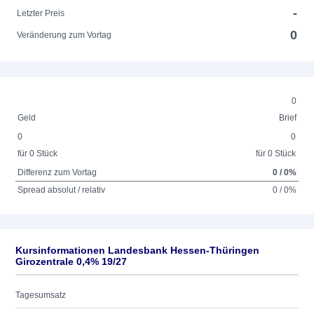
-
Letzter Preis
0
Veränderung zum Vortag
0
Geld
Brief
0
0
für 0 Stück
für 0 Stück
Differenz zum Vortag
0 / 0%
Spread absolut / relativ
0 / 0%
Kursinformationen Landesbank Hessen-Thüringen
Girozentrale 0,4% 19/27
Tagesumsatz