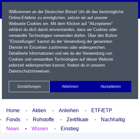
Willkommen an der Deutschen Börse! Um dir das bestmögliche
Online-Erlebnis zu ermöglichen, setzen wir auf unserer
Webseite Cookies ein. Mit dem Klicken auf "Akzeptieren"
erklärst du dich damit einverstanden, dass wir Cookies oder
verwandte Technologien verwenden dürfen. Über den Button
"Einstellungen" kannst du der Verwendung der genannten
Dienste im Einzelnen zustimmen oder widersprechen.
Detaillierte Informationen und wie du der Verwendung von
Cookies und verwandten Technologien auf dieser Website
Name / WKN / ISIN / Kürzel
jederzeit widersprechen kannst, findest du in unseren
Datenschutzhinweisen
.
Newsletter
Kontakt
English
Einstellungen
Ablehnen
Akzeptieren
Xetra Realtime
Watchlist
Portfolio
Login
Home
Aktien
Anleihen
ETF/ETP
Fonds
Rohstoffe
Zertifikate
Nachhaltig
News
Wissen
Einstieg