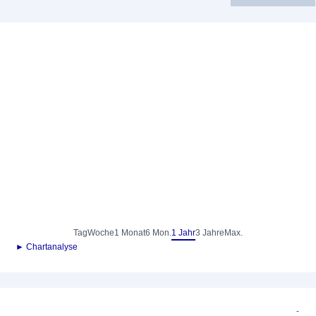
Tag
Woche
1 Monat
6 Mon.
1 Jahr
3 Jahre
Max.
► Chartanalyse
-