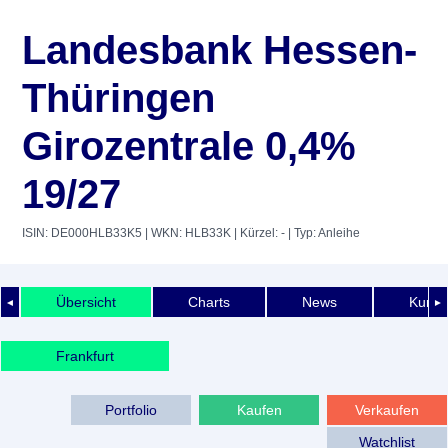
Landesbank Hessen-
Thüringen
Girozentrale 0,4%
19/27
ISIN: DE000HLB33K5
| WKN: HLB33K
| Kürzel: -
| Typ: Anleihe
Übersicht
Charts
News
Kurshi
◄
►
Frankfurt
Portfolio
Kaufen
Verkaufen
Watchlist