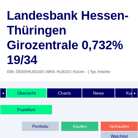
Landesbank Hessen-
Thüringen
Girozentrale 0,732%
19/34
ISIN: DE000HLB3100
| WKN: HLB310
| Kürzel: -
| Typ: Anleihe
Übersicht
Charts
News
Kurshi
◄
►
Frankfurt
Portfolio
Kaufen
Verkaufen
Watchlist