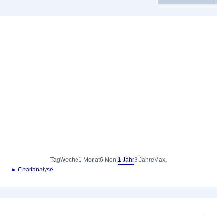
Tag
Woche
1 Monat
6 Mon.
1 Jahr
3 Jahre
Max.
► Chartanalyse
-