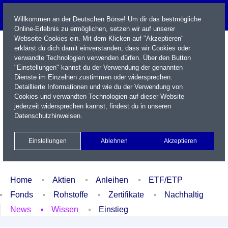
Willkommen an der Deutschen Börse! Um dir das bestmögliche
Online-Erlebnis zu ermöglichen, setzen wir auf unserer
Webseite Cookies ein. Mit dem Klicken auf "Akzeptieren"
erklärst du dich damit einverstanden, dass wir Cookies oder
verwandte Technologien verwenden dürfen. Über den Button
"Einstellungen" kannst du der Verwendung der genannten
Dienste im Einzelnen zustimmen oder widersprechen.
Detaillierte Informationen und wie du der Verwendung von
Cookies und verwandten Technologien auf dieser Website
Name / WKN / ISIN / Kürzel
jederzeit widersprechen kannst, findest du in unseren
Datenschutzhinweisen
.
Newsletter
Kontakt
English
Einstellungen
Ablehnen
Akzeptieren
Xetra Realtime
Watchlist
Portfolio
Login
Home
Aktien
Anleihen
ETF/ETP
Fonds
Rohstoffe
Zertifikate
Nachhaltig
News
Wissen
Einstieg