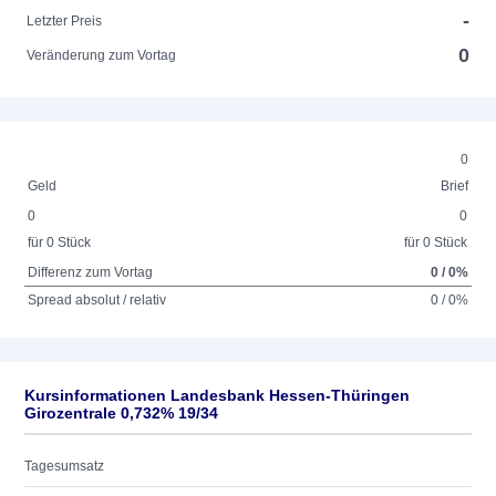
-
Letzter Preis
0
Veränderung zum Vortag
0
Geld
Brief
0
0
für 0 Stück
für 0 Stück
Differenz zum Vortag
0 / 0%
Spread absolut / relativ
0 / 0%
Kursinformationen Landesbank Hessen-Thüringen
Girozentrale 0,732% 19/34
Tagesumsatz