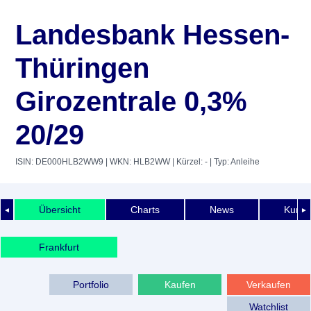
Landesbank Hessen-
Thüringen
Girozentrale 0,3%
20/29
ISIN: DE000HLB2WW9
| WKN: HLB2WW
| Kürzel: -
| Typ: Anleihe
Übersicht
Charts
News
Kurshi
◄
►
Frankfurt
Portfolio
Kaufen
Verkaufen
Watchlist