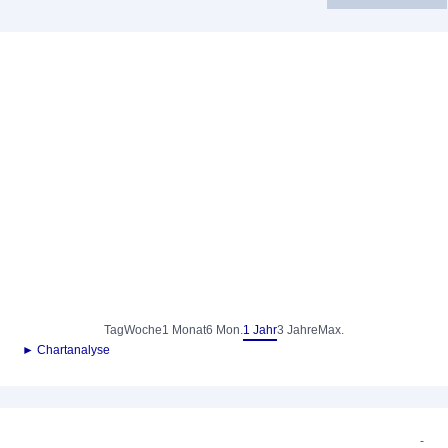
Tag
Woche
1 Monat
6 Mon.
1 Jahr
3 Jahre
Max.
► Chartanalyse
-