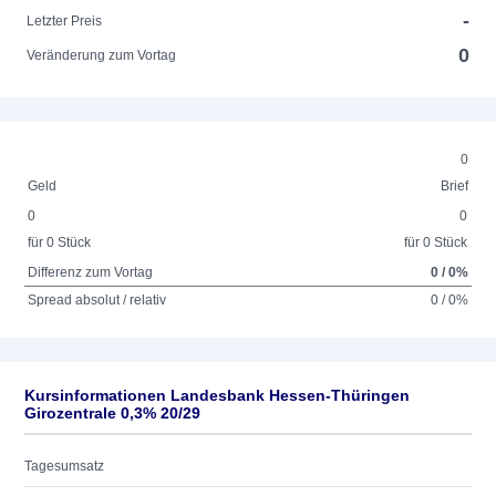
-
Letzter Preis
0
Veränderung zum Vortag
0
Geld
Brief
0
0
für 0 Stück
für 0 Stück
Differenz zum Vortag
0 / 0%
Spread absolut / relativ
0 / 0%
Kursinformationen Landesbank Hessen-Thüringen
Girozentrale 0,3% 20/29
Tagesumsatz