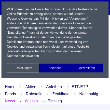
Willkommen an der Deutschen Börse! Um dir das bestmögliche
Online-Erlebnis zu ermöglichen, setzen wir auf unserer
Webseite Cookies ein. Mit dem Klicken auf "Akzeptieren"
erklärst du dich damit einverstanden, dass wir Cookies oder
verwandte Technologien verwenden dürfen. Über den Button
"Einstellungen" kannst du der Verwendung der genannten
Dienste im Einzelnen zustimmen oder widersprechen.
Detaillierte Informationen und wie du der Verwendung von
Cookies und verwandten Technologien auf dieser Website
Name / WKN / ISIN / Kürzel
jederzeit widersprechen kannst, findest du in unseren
Datenschutzhinweisen
.
Newsletter
Kontakt
English
Einstellungen
Ablehnen
Akzeptieren
Xetra Realtime
Watchlist
Portfolio
Login
Home
Aktien
Anleihen
ETF/ETP
Fonds
Rohstoffe
Zertifikate
Nachhaltig
News
Wissen
Einstieg