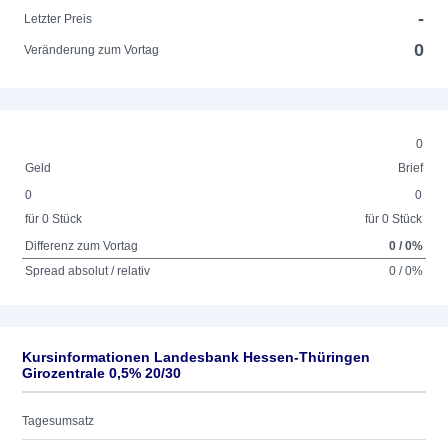
-
Letzter Preis
0
Veränderung zum Vortag
0
Geld
Brief
0
0
für 0 Stück
für 0 Stück
Differenz zum Vortag
0 / 0%
Spread absolut / relativ
0 / 0%
Kursinformationen Landesbank Hessen-Thüringen
Girozentrale 0,5% 20/30
Tagesumsatz