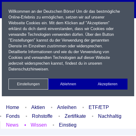
Willkommen an der Deutschen Börse! Um dir das bestmögliche
Online-Erlebnis zu ermöglichen, setzen wir auf unserer
Webseite Cookies ein. Mit dem Klicken auf "Akzeptieren"
erklärst du dich damit einverstanden, dass wir Cookies oder
verwandte Technologien verwenden dürfen. Über den Button
"Einstellungen" kannst du der Verwendung der genannten
Dienste im Einzelnen zustimmen oder widersprechen.
Detaillierte Informationen und wie du der Verwendung von
Cookies und verwandten Technologien auf dieser Website
Name / WKN / ISIN / Kürzel
jederzeit widersprechen kannst, findest du in unseren
Datenschutzhinweisen
.
Newsletter
Kontakt
English
Einstellungen
Ablehnen
Akzeptieren
Xetra Realtime
Watchlist
Portfolio
Login
Home
Aktien
Anleihen
ETF/ETP
Fonds
Rohstoffe
Zertifikate
Nachhaltig
News
Wissen
Einstieg