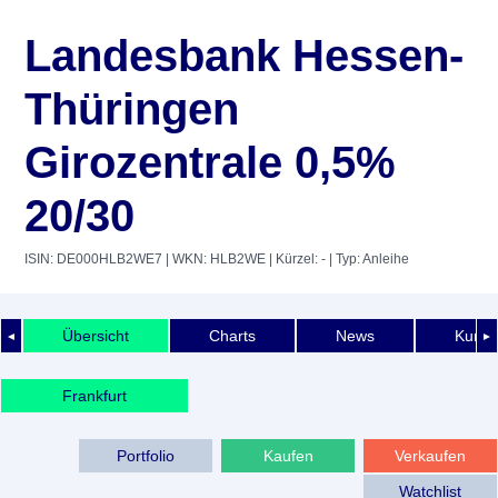
Landesbank Hessen-
Thüringen
Girozentrale 0,5%
20/30
ISIN: DE000HLB2WE7
| WKN: HLB2WE
| Kürzel: -
| Typ: Anleihe
Übersicht
Charts
News
Kurshi
◄
►
Frankfurt
Portfolio
Kaufen
Verkaufen
Watchlist