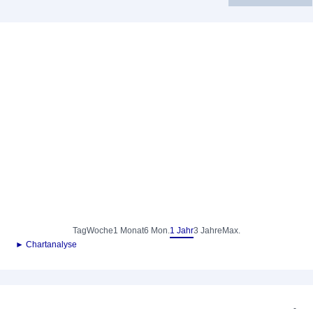
Tag
Woche
1 Monat
6 Mon.
1 Jahr
3 Jahre
Max.
► Chartanalyse
-