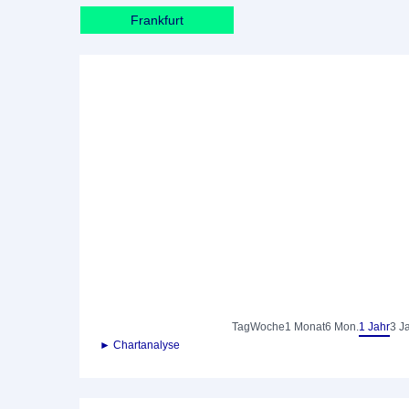
Frankfurt
Tag
Woche
1 Monat
6 Mon.
1 Jahr
3 J
► Chartanalyse