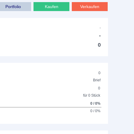
Portfolio
Kaufen
Verkaufen
-
-
0
0
Brief
0
für 0 Stück
0 / 0%
0 / 0%