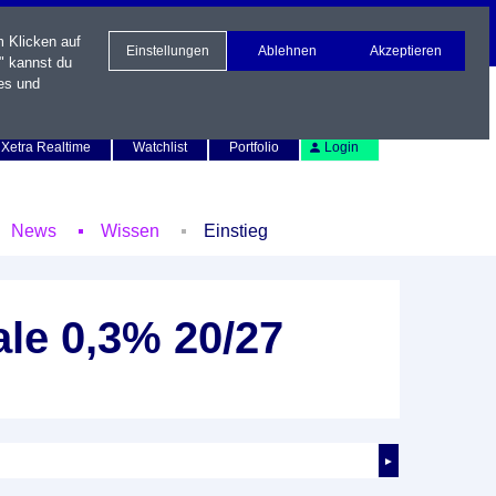
m Klicken auf
Einstellungen
Ablehnen
Akzeptieren
" kannst du
es und
Newsletter
Kontakt
English
Xetra Realtime
Watchlist
Portfolio
Login
News
Wissen
Einstieg
le 0,3% 20/27
►