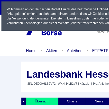
LIVE
Willkommen an der Deutschen Börse! Um dir das bestmögliche Online-Erl
"Akzeptieren" erklärst du dich damit einverstanden, dass wir Cookies o
der Verwendung der genannten Dienste im Einzelnen zustimmen oder wid
verwandten Technologien auf dieser Website jederzeit widersprechen kan
Name / W
Home
Aktien
Anleihen
ETF/ETP
Landesbank Hesse
ISIN: DE000HLB2V72
| WKN: HLB2V7
| Kürzel: -
| Typ: Anleihe
Übersicht
Charts
News
◄