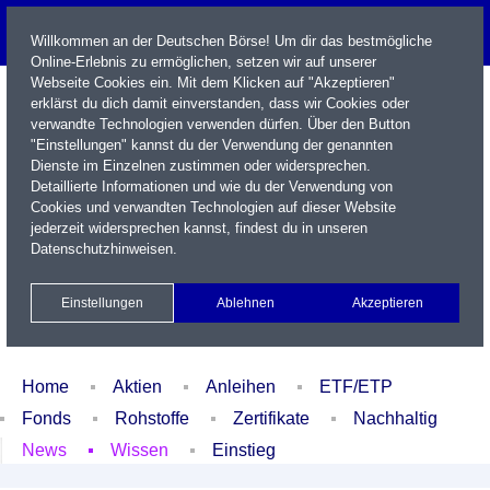
Willkommen an der Deutschen Börse! Um dir das bestmögliche
Online-Erlebnis zu ermöglichen, setzen wir auf unserer
Webseite Cookies ein. Mit dem Klicken auf "Akzeptieren"
erklärst du dich damit einverstanden, dass wir Cookies oder
verwandte Technologien verwenden dürfen. Über den Button
"Einstellungen" kannst du der Verwendung der genannten
Dienste im Einzelnen zustimmen oder widersprechen.
Detaillierte Informationen und wie du der Verwendung von
Cookies und verwandten Technologien auf dieser Website
Name / WKN / ISIN / Kürzel
jederzeit widersprechen kannst, findest du in unseren
Datenschutzhinweisen
.
Newsletter
Kontakt
English
Einstellungen
Ablehnen
Akzeptieren
Xetra Realtime
Watchlist
Portfolio
Login
Home
Aktien
Anleihen
ETF/ETP
Fonds
Rohstoffe
Zertifikate
Nachhaltig
News
Wissen
Einstieg