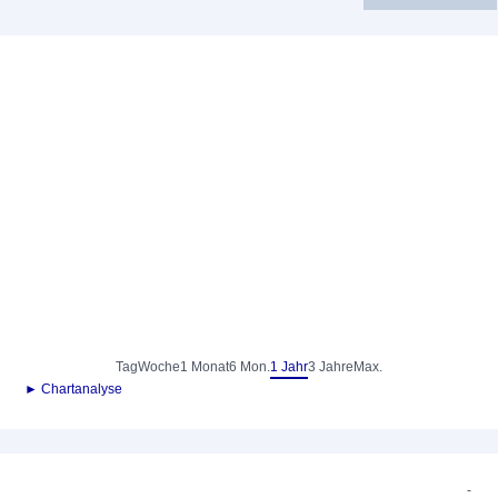
Tag
Woche
1 Monat
6 Mon.
1 Jahr
3 Jahre
Max.
► Chartanalyse
-