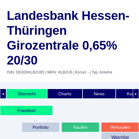
Landesbank Hessen-
Thüringen
Girozentrale 0,65%
20/30
ISIN: DE000HLB2U65
| WKN: HLB2U6
| Kürzel: -
| Typ: Anleihe
Übersicht
Charts
News
Kurshi
◄
►
Frankfurt
Portfolio
Kaufen
Verkaufen
Watchlist