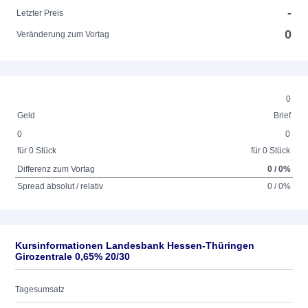
-
Letzter Preis
0
Veränderung zum Vortag
0
Geld
Brief
0
0
für 0 Stück
für 0 Stück
Differenz zum Vortag
0 / 0%
Spread absolut / relativ
0 / 0%
Kursinformationen Landesbank Hessen-Thüringen
Girozentrale 0,65% 20/30
Tagesumsatz