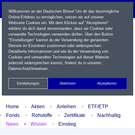
Willkommen an der Deutschen Börse! Um dir das bestmögliche
Online-Erlebnis zu ermöglichen, setzen wir auf unserer
Webseite Cookies ein. Mit dem Klicken auf "Akzeptieren"
erklärst du dich damit einverstanden, dass wir Cookies oder
verwandte Technologien verwenden dürfen. Über den Button
"Einstellungen" kannst du der Verwendung der genannten
Dienste im Einzelnen zustimmen oder widersprechen.
Detaillierte Informationen und wie du der Verwendung von
Cookies und verwandten Technologien auf dieser Website
Name / WKN / ISIN / Kürzel
jederzeit widersprechen kannst, findest du in unseren
Datenschutzhinweisen
.
Newsletter
Kontakt
English
Einstellungen
Ablehnen
Akzeptieren
Xetra Realtime
Watchlist
Portfolio
Login
Home
Aktien
Anleihen
ETF/ETP
Fonds
Rohstoffe
Zertifikate
Nachhaltig
News
Wissen
Einstieg