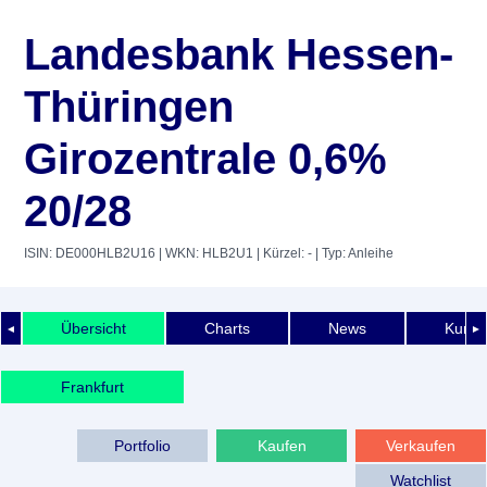
Landesbank Hessen-
Thüringen
Girozentrale 0,6%
20/28
ISIN: DE000HLB2U16
| WKN: HLB2U1
| Kürzel: -
| Typ: Anleihe
Übersicht
Charts
News
Kurshi
◄
►
Frankfurt
Portfolio
Kaufen
Verkaufen
Watchlist