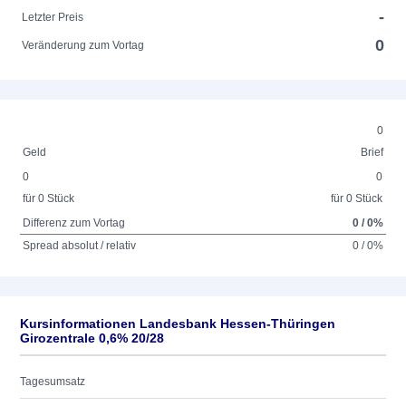
-
Letzter Preis
0
Veränderung zum Vortag
0
Geld
Brief
0
0
für 0 Stück
für 0 Stück
Differenz zum Vortag
0 / 0%
Spread absolut / relativ
0 / 0%
Kursinformationen Landesbank Hessen-Thüringen
Girozentrale 0,6% 20/28
Tagesumsatz