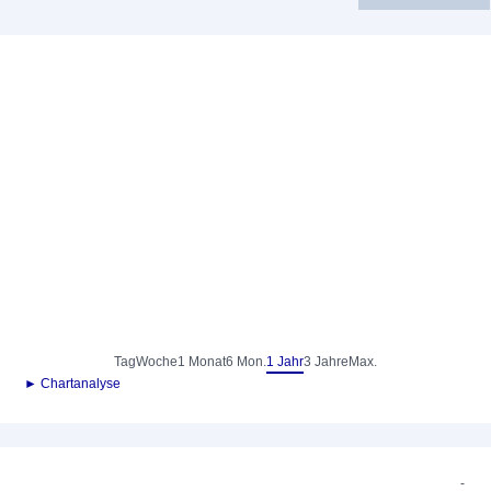
Tag
Woche
1 Monat
6 Mon.
1 Jahr
3 Jahre
Max.
► Chartanalyse
-