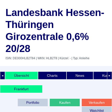
Landesbank Hessen-
Thüringen
Girozentrale 0,6%
20/28
ISIN: DE000HLB2T84
| WKN: HLB2T8
| Kürzel: -
| Typ: Anleihe
Übersicht
Charts
News
Kurshi
◄
►
Frankfurt
Portfolio
Kaufen
Verkaufen
Watchlist