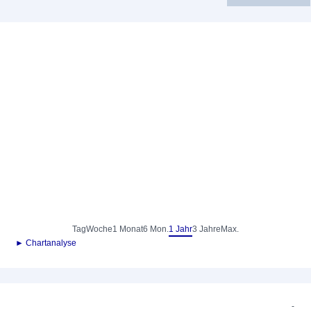
Tag
Woche
1 Monat
6 Mon.
1 Jahr
3 Jahre
Max.
► Chartanalyse
-