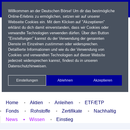
Willkommen an der Deutschen Börse! Um dir das bestmögliche
Online-Erlebnis zu ermöglichen, setzen wir auf unserer
Webseite Cookies ein. Mit dem Klicken auf "Akzeptieren"
erklärst du dich damit einverstanden, dass wir Cookies oder
verwandte Technologien verwenden dürfen. Über den Button
"Einstellungen" kannst du der Verwendung der genannten
Dienste im Einzelnen zustimmen oder widersprechen.
Detaillierte Informationen und wie du der Verwendung von
Cookies und verwandten Technologien auf dieser Website
Name / WKN / ISIN / Kürzel
jederzeit widersprechen kannst, findest du in unseren
Datenschutzhinweisen
.
Newsletter
Kontakt
English
Einstellungen
Ablehnen
Akzeptieren
Xetra Realtime
Watchlist
Portfolio
Login
Home
Aktien
Anleihen
ETF/ETP
Fonds
Rohstoffe
Zertifikate
Nachhaltig
News
Wissen
Einstieg