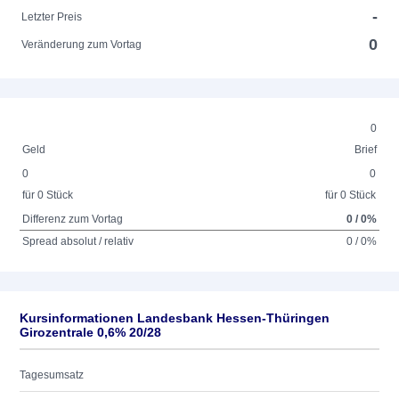
-
Letzter Preis
0
Veränderung zum Vortag
0
Geld
Brief
0
0
für 0 Stück
für 0 Stück
Differenz zum Vortag
0 / 0%
Spread absolut / relativ
0 / 0%
Kursinformationen Landesbank Hessen-Thüringen
Girozentrale 0,6% 20/28
Tagesumsatz