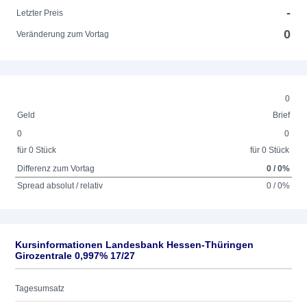
-
Letzter Preis
0
Veränderung zum Vortag
0
Geld
Brief
0
0
für 0 Stück
für 0 Stück
Differenz zum Vortag
0 / 0%
Spread absolut / relativ
0 / 0%
Kursinformationen Landesbank Hessen-Thüringen
Girozentrale 0,997% 17/27
Tagesumsatz