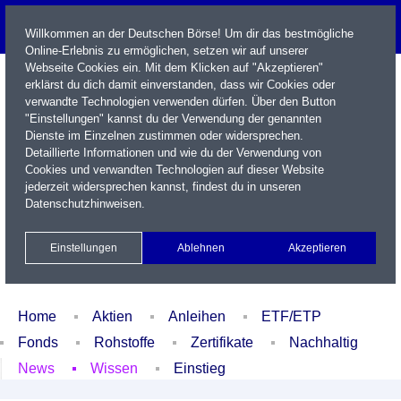
Willkommen an der Deutschen Börse! Um dir das bestmögliche
Online-Erlebnis zu ermöglichen, setzen wir auf unserer
Webseite Cookies ein. Mit dem Klicken auf "Akzeptieren"
erklärst du dich damit einverstanden, dass wir Cookies oder
verwandte Technologien verwenden dürfen. Über den Button
"Einstellungen" kannst du der Verwendung der genannten
Dienste im Einzelnen zustimmen oder widersprechen.
Detaillierte Informationen und wie du der Verwendung von
Cookies und verwandten Technologien auf dieser Website
Name / WKN / ISIN / Kürzel
jederzeit widersprechen kannst, findest du in unseren
Datenschutzhinweisen
.
Newsletter
Kontakt
English
Einstellungen
Ablehnen
Akzeptieren
Xetra Realtime
Watchlist
Portfolio
Login
Home
Aktien
Anleihen
ETF/ETP
Fonds
Rohstoffe
Zertifikate
Nachhaltig
News
Wissen
Einstieg