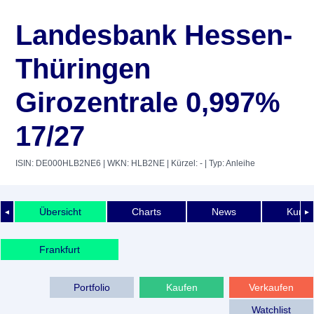
Landesbank Hessen-
Thüringen
Girozentrale 0,997%
17/27
ISIN: DE000HLB2NE6
| WKN: HLB2NE
| Kürzel: -
| Typ: Anleihe
Übersicht
Charts
News
Kurshi
◄
►
Frankfurt
Portfolio
Kaufen
Verkaufen
Watchlist