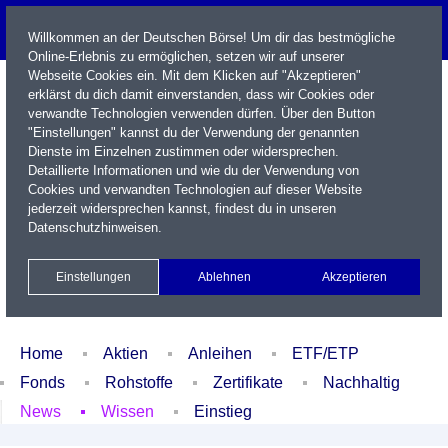
Willkommen an der Deutschen Börse! Um dir das bestmögliche
Online-Erlebnis zu ermöglichen, setzen wir auf unserer
Webseite Cookies ein. Mit dem Klicken auf "Akzeptieren"
erklärst du dich damit einverstanden, dass wir Cookies oder
verwandte Technologien verwenden dürfen. Über den Button
"Einstellungen" kannst du der Verwendung der genannten
Dienste im Einzelnen zustimmen oder widersprechen.
Detaillierte Informationen und wie du der Verwendung von
Cookies und verwandten Technologien auf dieser Website
Name / WKN / ISIN / Kürzel
jederzeit widersprechen kannst, findest du in unseren
Datenschutzhinweisen
.
Newsletter
Kontakt
English
Einstellungen
Ablehnen
Akzeptieren
Xetra Realtime
Watchlist
Portfolio
Login
Home
Aktien
Anleihen
ETF/ETP
Fonds
Rohstoffe
Zertifikate
Nachhaltig
News
Wissen
Einstieg