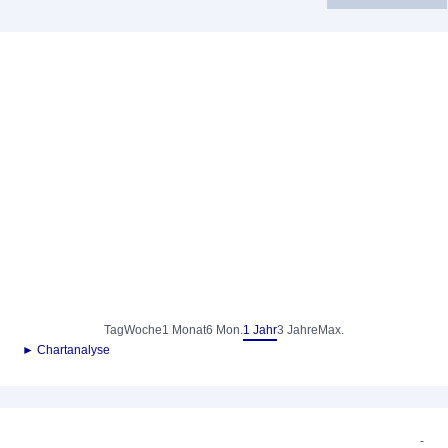
Tag
Woche
1 Monat
6 Mon.
1 Jahr
3 Jahre
Max.
► Chartanalyse
-