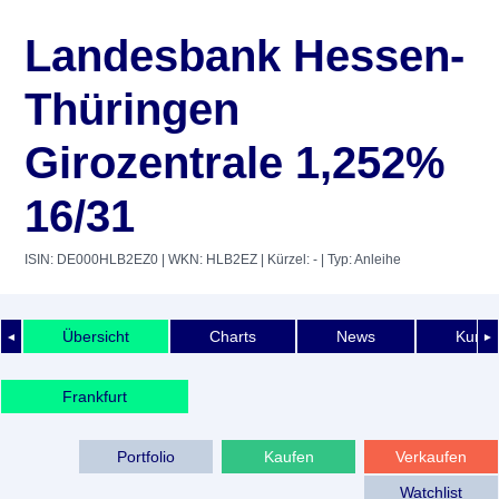
Landesbank Hessen-
Thüringen
Girozentrale 1,252%
16/31
ISIN: DE000HLB2EZ0
| WKN: HLB2EZ
| Kürzel: -
| Typ: Anleihe
Übersicht
Charts
News
Kurshi
◄
►
Frankfurt
Portfolio
Kaufen
Verkaufen
Watchlist