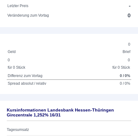
-
Letzter Preis
0
Veränderung zum Vortag
0
Geld
Brief
0
0
für 0 Stück
für 0 Stück
Differenz zum Vortag
0 / 0%
Spread absolut / relativ
0 / 0%
Kursinformationen Landesbank Hessen-Thüringen
Girozentrale 1,252% 16/31
Tagesumsatz