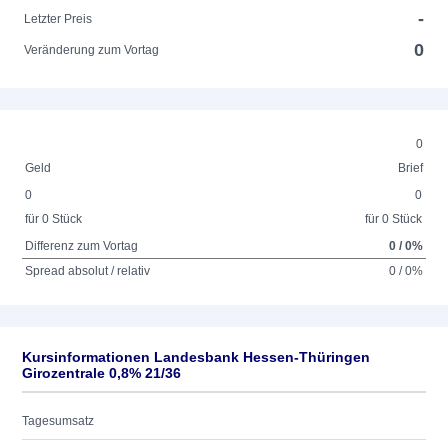
-
Letzter Preis
0
Veränderung zum Vortag
0
Geld
Brief
0
0
für 0 Stück
für 0 Stück
Differenz zum Vortag
0 / 0%
Spread absolut / relativ
0 / 0%
Kursinformationen Landesbank Hessen-Thüringen
Girozentrale 0,8% 21/36
Tagesumsatz