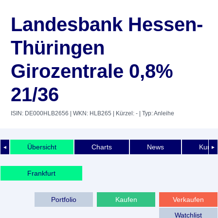
Landesbank Hessen-
Thüringen
Girozentrale 0,8%
21/36
ISIN: DE000HLB2656
| WKN: HLB265
| Kürzel: -
| Typ: Anleihe
Übersicht
Charts
News
Kurshi
◄
►
Frankfurt
Portfolio
Kaufen
Verkaufen
Watchlist