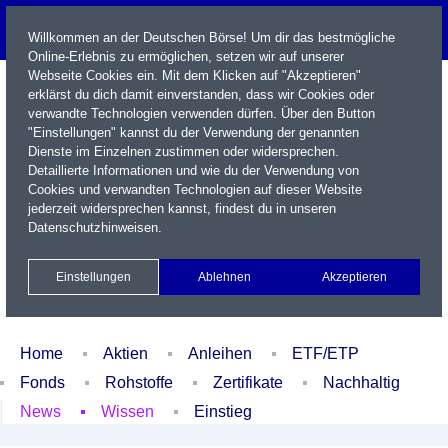
Willkommen an der Deutschen Börse! Um dir das bestmögliche
Online-Erlebnis zu ermöglichen, setzen wir auf unserer
Webseite Cookies ein. Mit dem Klicken auf "Akzeptieren"
erklärst du dich damit einverstanden, dass wir Cookies oder
verwandte Technologien verwenden dürfen. Über den Button
"Einstellungen" kannst du der Verwendung der genannten
Dienste im Einzelnen zustimmen oder widersprechen.
Detaillierte Informationen und wie du der Verwendung von
Cookies und verwandten Technologien auf dieser Website
Name / WKN / ISIN / Kürzel
jederzeit widersprechen kannst, findest du in unseren
Datenschutzhinweisen
.
Newsletter
Kontakt
English
Einstellungen
Ablehnen
Akzeptieren
Xetra Realtime
Watchlist
Portfolio
Login
Home
Aktien
Anleihen
ETF/ETP
Fonds
Rohstoffe
Zertifikate
Nachhaltig
News
Wissen
Einstieg