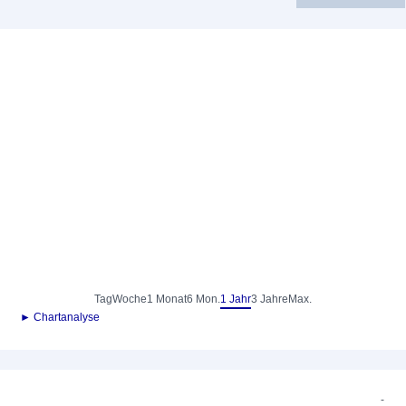
Tag
Woche
1 Monat
6 Mon.
1 Jahr
3 Jahre
Max.
► Chartanalyse
-