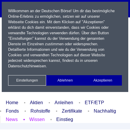
Willkommen an der Deutschen Börse! Um dir das bestmögliche
Online-Erlebnis zu ermöglichen, setzen wir auf unserer
Webseite Cookies ein. Mit dem Klicken auf "Akzeptieren"
erklärst du dich damit einverstanden, dass wir Cookies oder
verwandte Technologien verwenden dürfen. Über den Button
"Einstellungen" kannst du der Verwendung der genannten
Dienste im Einzelnen zustimmen oder widersprechen.
Detaillierte Informationen und wie du der Verwendung von
Cookies und verwandten Technologien auf dieser Website
Name / WKN / ISIN / Kürzel
jederzeit widersprechen kannst, findest du in unseren
Datenschutzhinweisen
.
Newsletter
Kontakt
English
Einstellungen
Ablehnen
Akzeptieren
Xetra Realtime
Watchlist
Portfolio
Login
Home
Aktien
Anleihen
ETF/ETP
Fonds
Rohstoffe
Zertifikate
Nachhaltig
News
Wissen
Einstieg