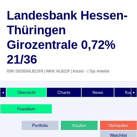
Landesbank Hessen-
Thüringen
Girozentrale 0,72%
21/36
ISIN: DE000HLB22F8
| WKN: HLB22F
| Kürzel: -
| Typ: Anleihe
Übersicht
Charts
News
Kurshi
◄
►
Frankfurt
Portfolio
Kaufen
Verkaufen
Watchlist