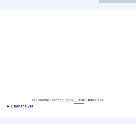
Tag
Woche
1 Monat
6 Mon.
1 Jahr
3 Jahre
Max.
► Chartanalyse
-