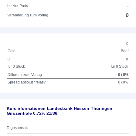
-
Letzter Preis
0
Veränderung zum Vortag
0
Geld
Brief
0
0
für 0 Stück
für 0 Stück
Differenz zum Vortag
0 / 0%
Spread absolut / relativ
0 / 0%
Kursinformationen Landesbank Hessen-Thüringen
Girozentrale 0,72% 21/36
Tagesumsatz