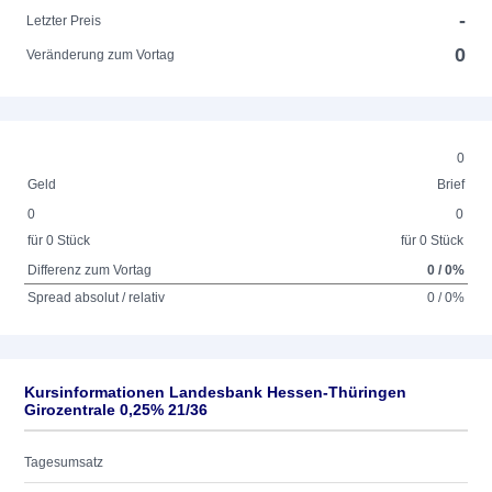
-
Letzter Preis
0
Veränderung zum Vortag
0
Geld
Brief
0
0
für 0 Stück
für 0 Stück
Differenz zum Vortag
0 / 0%
Spread absolut / relativ
0 / 0%
Kursinformationen Landesbank Hessen-Thüringen
Girozentrale 0,25% 21/36
Tagesumsatz