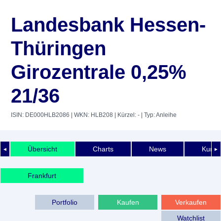
Landesbank Hessen-
Thüringen
Girozentrale 0,25%
21/36
ISIN: DE000HLB2086
| WKN: HLB208
| Kürzel: -
| Typ: Anleihe
Übersicht
Charts
News
Kurshi
◄
►
Frankfurt
Portfolio
Kaufen
Verkaufen
Watchlist