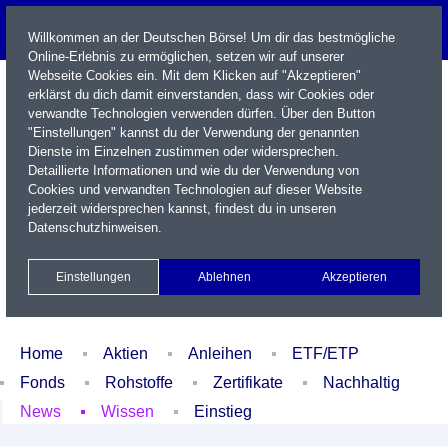
Willkommen an der Deutschen Börse! Um dir das bestmögliche
Online-Erlebnis zu ermöglichen, setzen wir auf unserer
Webseite Cookies ein. Mit dem Klicken auf "Akzeptieren"
erklärst du dich damit einverstanden, dass wir Cookies oder
verwandte Technologien verwenden dürfen. Über den Button
"Einstellungen" kannst du der Verwendung der genannten
Dienste im Einzelnen zustimmen oder widersprechen.
Detaillierte Informationen und wie du der Verwendung von
Cookies und verwandten Technologien auf dieser Website
Name / WKN / ISIN / Kürzel
jederzeit widersprechen kannst, findest du in unseren
Datenschutzhinweisen
.
Newsletter
Kontakt
English
Einstellungen
Ablehnen
Akzeptieren
Xetra Realtime
Watchlist
Portfolio
Login
Home
Aktien
Anleihen
ETF/ETP
Fonds
Rohstoffe
Zertifikate
Nachhaltig
News
Wissen
Einstieg