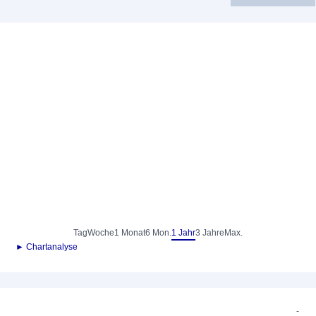
Tag
Woche
1 Monat
6 Mon.
1 Jahr
3 Jahre
Max.
► Chartanalyse
-