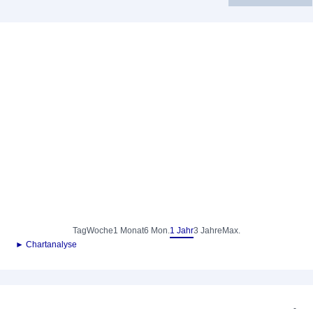
Tag
Woche
1 Monat
6 Mon.
1 Jahr
3 Jahre
Max.
► Chartanalyse
-