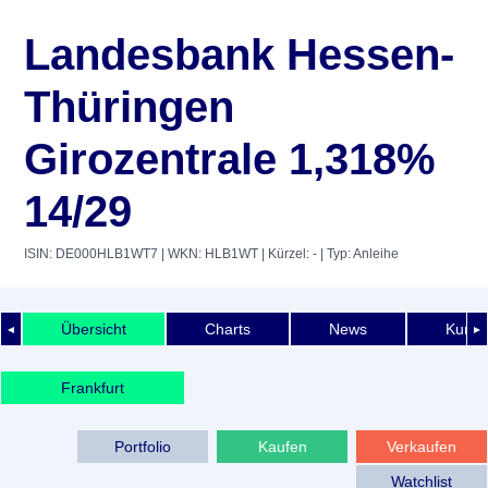
Landesbank Hessen-
Thüringen
Girozentrale 1,318%
14/29
ISIN: DE000HLB1WT7
| WKN: HLB1WT
| Kürzel: -
| Typ: Anleihe
Übersicht
Charts
News
Kurshi
◄
►
Frankfurt
Portfolio
Kaufen
Verkaufen
Watchlist