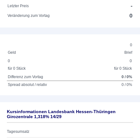
-
Letzter Preis
0
Veränderung zum Vortag
0
Geld
Brief
0
0
für 0 Stück
für 0 Stück
Differenz zum Vortag
0 / 0%
Spread absolut / relativ
0 / 0%
Kursinformationen Landesbank Hessen-Thüringen
Girozentrale 1,318% 14/29
Tagesumsatz