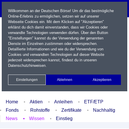
Willkommen an der Deutschen Börse! Um dir das bestmögliche
Online-Erlebnis zu ermöglichen, setzen wir auf unserer
Webseite Cookies ein. Mit dem Klicken auf "Akzeptieren"
erklärst du dich damit einverstanden, dass wir Cookies oder
verwandte Technologien verwenden dürfen. Über den Button
"Einstellungen" kannst du der Verwendung der genannten
Dienste im Einzelnen zustimmen oder widersprechen.
Detaillierte Informationen und wie du der Verwendung von
Cookies und verwandten Technologien auf dieser Website
Name / WKN / ISIN / Kürzel
jederzeit widersprechen kannst, findest du in unseren
Datenschutzhinweisen
.
Newsletter
Kontakt
English
Einstellungen
Ablehnen
Akzeptieren
Xetra Realtime
Watchlist
Portfolio
Login
Home
Aktien
Anleihen
ETF/ETP
Fonds
Rohstoffe
Zertifikate
Nachhaltig
News
Wissen
Einstieg