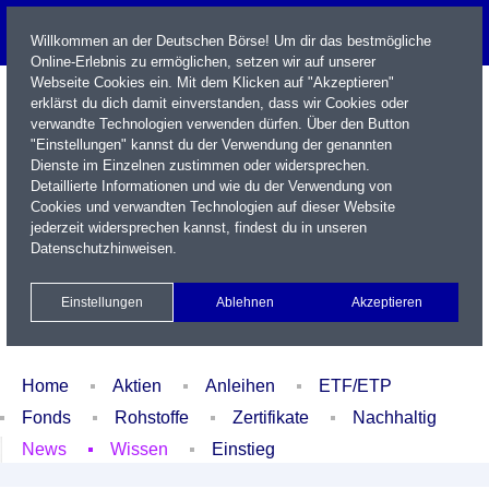
Willkommen an der Deutschen Börse! Um dir das bestmögliche
Online-Erlebnis zu ermöglichen, setzen wir auf unserer
Webseite Cookies ein. Mit dem Klicken auf "Akzeptieren"
erklärst du dich damit einverstanden, dass wir Cookies oder
verwandte Technologien verwenden dürfen. Über den Button
"Einstellungen" kannst du der Verwendung der genannten
Dienste im Einzelnen zustimmen oder widersprechen.
Detaillierte Informationen und wie du der Verwendung von
Cookies und verwandten Technologien auf dieser Website
Name / WKN / ISIN / Kürzel
jederzeit widersprechen kannst, findest du in unseren
Datenschutzhinweisen
.
Newsletter
Kontakt
English
Einstellungen
Ablehnen
Akzeptieren
Xetra Realtime
Watchlist
Portfolio
Login
Home
Aktien
Anleihen
ETF/ETP
Fonds
Rohstoffe
Zertifikate
Nachhaltig
News
Wissen
Einstieg