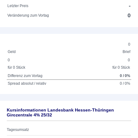
-
Letzter Preis
0
Veränderung zum Vortag
0
Geld
Brief
0
0
für 0 Stück
für 0 Stück
Differenz zum Vortag
0 / 0%
Spread absolut / relativ
0 / 0%
Kursinformationen Landesbank Hessen-Thüringen
Girozentrale 4% 25/32
Tagesumsatz