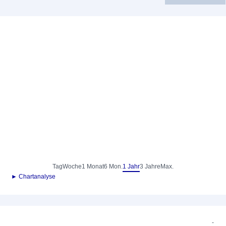
Tag
Woche
1 Monat
6 Mon.
1 Jahr
3 Jahre
Max.
► Chartanalyse
-