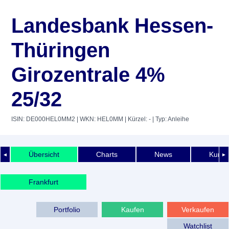
Landesbank Hessen-
Thüringen
Girozentrale 4%
25/32
ISIN: DE000HEL0MM2
| WKN: HEL0MM
| Kürzel: -
| Typ: Anleihe
Übersicht
Charts
News
Kurshi
◄
►
Frankfurt
Portfolio
Kaufen
Verkaufen
Watchlist