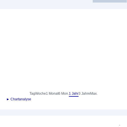
Tag
Woche
1 Monat
6 Mon.
1 Jahr
3 Jahre
Max.
► Chartanalyse
-