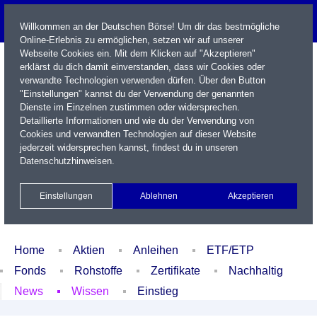
Willkommen an der Deutschen Börse! Um dir das bestmögliche
Online-Erlebnis zu ermöglichen, setzen wir auf unserer
Webseite Cookies ein. Mit dem Klicken auf "Akzeptieren"
erklärst du dich damit einverstanden, dass wir Cookies oder
verwandte Technologien verwenden dürfen. Über den Button
"Einstellungen" kannst du der Verwendung der genannten
Dienste im Einzelnen zustimmen oder widersprechen.
Detaillierte Informationen und wie du der Verwendung von
Cookies und verwandten Technologien auf dieser Website
Name / WKN / ISIN / Kürzel
jederzeit widersprechen kannst, findest du in unseren
Datenschutzhinweisen
.
Newsletter
Kontakt
English
Einstellungen
Ablehnen
Akzeptieren
Xetra Realtime
Watchlist
Portfolio
Login
Home
Aktien
Anleihen
ETF/ETP
Fonds
Rohstoffe
Zertifikate
Nachhaltig
News
Wissen
Einstieg