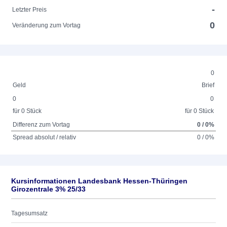
-
Letzter Preis
0
Veränderung zum Vortag
0
Geld
Brief
0
0
für 0 Stück
für 0 Stück
Differenz zum Vortag
0 / 0%
Spread absolut / relativ
0 / 0%
Kursinformationen Landesbank Hessen-Thüringen
Girozentrale 3% 25/33
Tagesumsatz