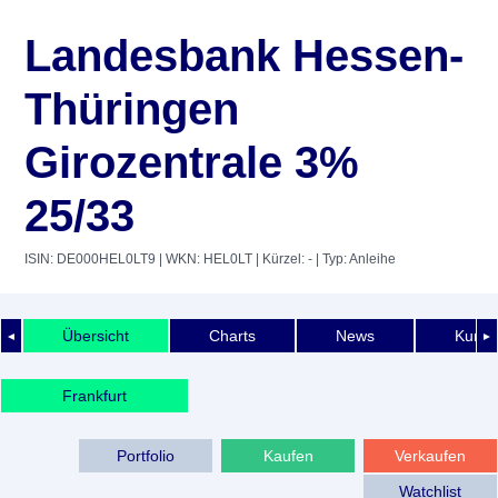
Landesbank Hessen-
Thüringen
Girozentrale 3%
25/33
ISIN: DE000HEL0LT9
| WKN: HEL0LT
| Kürzel: -
| Typ: Anleihe
Übersicht
Charts
News
Kurshi
◄
►
Frankfurt
Portfolio
Kaufen
Verkaufen
Watchlist