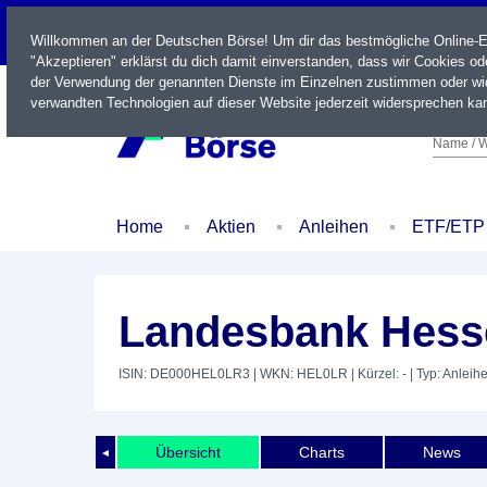
LIVE
Willkommen an der Deutschen Börse! Um dir das bestmögliche Online-Erl
"Akzeptieren" erklärst du dich damit einverstanden, dass wir Cookies o
der Verwendung der genannten Dienste im Einzelnen zustimmen oder wid
verwandten Technologien auf dieser Website jederzeit widersprechen kan
Name / W
Home
Aktien
Anleihen
ETF/ETP
Landesbank Hesse
ISIN: DE000HEL0LR3
| WKN: HEL0LR
| Kürzel: -
| Typ: Anleih
Übersicht
Charts
News
◄