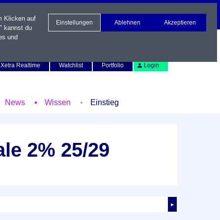
m Klicken auf
Einstellungen
Ablehnen
Akzeptieren
" kannst du
es und
Newsletter
Kontakt
English
Xetra Realtime
Watchlist
Portfolio
Login
News
Wissen
Einstieg
le 2% 25/29
►