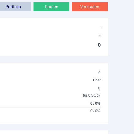
Portfolio
Kaufen
Verkaufen
-
-
0
0
Brief
0
für 0 Stück
0 / 0%
0 / 0%