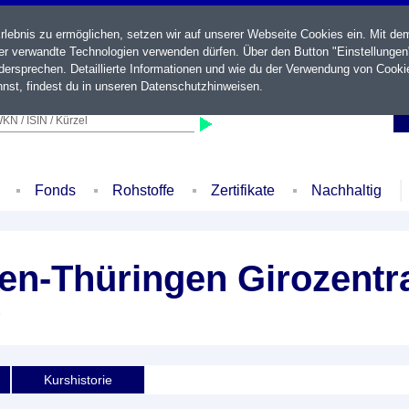
ebnis zu ermöglichen, setzen wir auf unserer Webseite Cookies ein. Mit de
der verwandte Technologien verwenden dürfen. Über den Button "Einstellungen
ersprechen. Detaillierte Informationen und wie du der Verwendung von Cooki
nst, findest du in unseren
Datenschutzhinweisen
.
KN / ISIN / Kürzel
Fonds
Rohstoffe
Zertifikate
Nachhaltig
n-Thüringen Girozentra
e
Kurshistorie