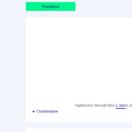
Frankfurt
Tag
Woche
1 Monat
6 Mon.
1 Jahr
3 J
► Chartanalyse