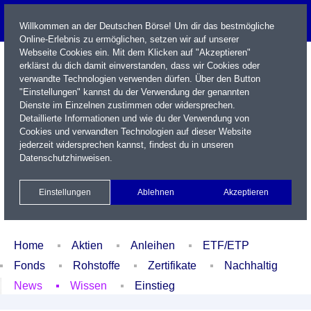
Willkommen an der Deutschen Börse! Um dir das bestmögliche
Online-Erlebnis zu ermöglichen, setzen wir auf unserer
Webseite Cookies ein. Mit dem Klicken auf "Akzeptieren"
erklärst du dich damit einverstanden, dass wir Cookies oder
verwandte Technologien verwenden dürfen. Über den Button
"Einstellungen" kannst du der Verwendung der genannten
Dienste im Einzelnen zustimmen oder widersprechen.
Detaillierte Informationen und wie du der Verwendung von
Cookies und verwandten Technologien auf dieser Website
Name / WKN / ISIN / Kürzel
jederzeit widersprechen kannst, findest du in unseren
Datenschutzhinweisen
.
Newsletter
Kontakt
English
Einstellungen
Ablehnen
Akzeptieren
Xetra Realtime
Watchlist
Portfolio
Login
Home
Aktien
Anleihen
ETF/ETP
Fonds
Rohstoffe
Zertifikate
Nachhaltig
News
Wissen
Einstieg