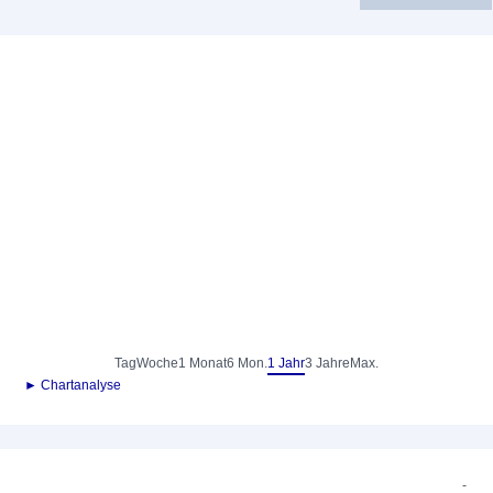
Tag
Woche
1 Monat
6 Mon.
1 Jahr
3 Jahre
Max.
► Chartanalyse
-