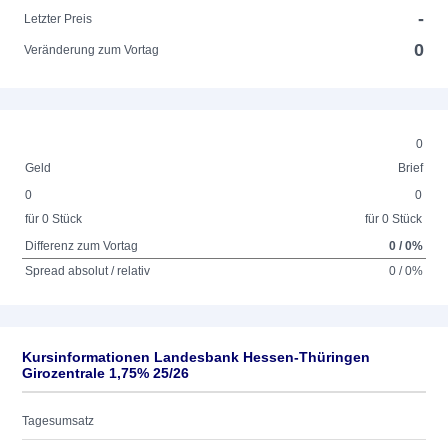
-
Letzter Preis
0
Veränderung zum Vortag
0
Geld
Brief
0
0
für 0 Stück
für 0 Stück
Differenz zum Vortag
0 / 0%
Spread absolut / relativ
0 / 0%
Kursinformationen Landesbank Hessen-Thüringen
Girozentrale 1,75% 25/26
Tagesumsatz