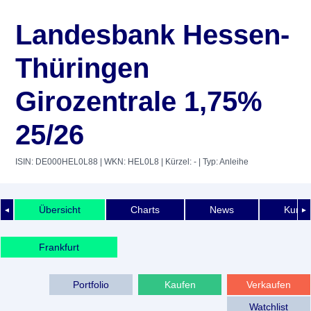
Landesbank Hessen-
Thüringen
Girozentrale 1,75%
25/26
ISIN: DE000HEL0L88
| WKN: HEL0L8
| Kürzel: -
| Typ: Anleihe
Übersicht
Charts
News
Kurshi
◄
►
Frankfurt
Portfolio
Kaufen
Verkaufen
Watchlist