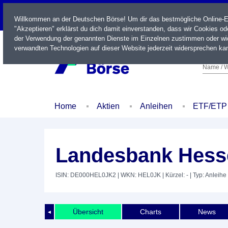
LIVE
Willkommen an der Deutschen Börse! Um dir das bestmögliche Online-Erl
"Akzeptieren" erklärst du dich damit einverstanden, dass wir Cookies o
der Verwendung der genannten Dienste im Einzelnen zustimmen oder wid
verwandten Technologien auf dieser Website jederzeit widersprechen kan
Name / W
Home
Aktien
Anleihen
ETF/ETP
Landesbank Hesse
ISIN: DE000HEL0JK2
| WKN: HEL0JK
| Kürzel: -
| Typ: Anleihe
Übersicht
Charts
News
◄