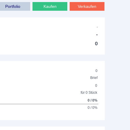
Portfolio
Kaufen
Verkaufen
-
-
0
0
Brief
0
für 0 Stück
0 / 0%
0 / 0%