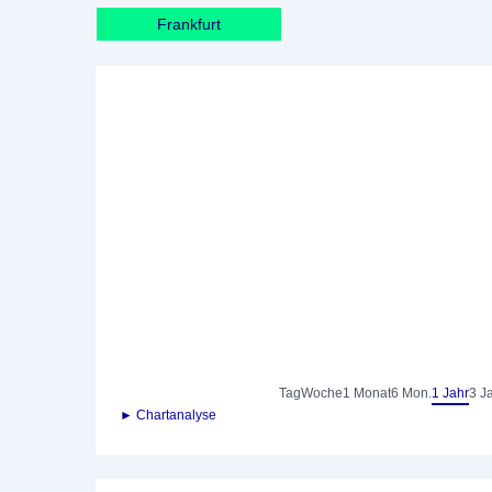
Frankfurt
Tag
Woche
1 Monat
6 Mon.
1 Jahr
3 J
► Chartanalyse