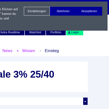
m Klicken auf
Einstellungen
Ablehnen
Akzeptieren
" kannst du
es und
Newsletter
Kontakt
English
Xetra Realtime
Watchlist
Portfolio
Login
News
Wissen
Einstieg
le 3% 25/40
►