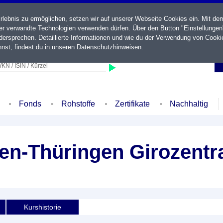
ebnis zu ermöglichen, setzen wir auf unserer Webseite Cookies ein. Mit de
der verwandte Technologien verwenden dürfen. Über den Button "Einstellungen
ersprechen. Detaillierte Informationen und wie du der Verwendung von Cooki
nst, findest du in unseren
Datenschutzhinweisen
.
KN / ISIN / Kürzel
Fonds
Rohstoffe
Zertifikate
Nachhaltig
n-Thüringen Girozentra
Kurshistorie