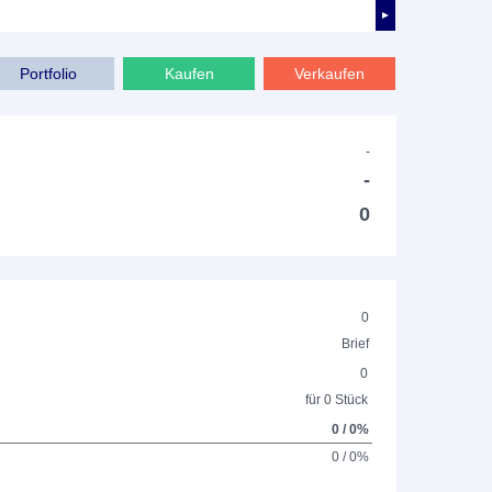
►
Portfolio
Kaufen
Verkaufen
-
-
0
0
Brief
0
für 0 Stück
0 / 0%
0 / 0%