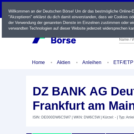
LIVE
Willkommen an der Deutschen Börse! Um dir das bestmögliche Online-Erl
"Akzeptieren" erklärst du dich damit einverstanden, dass wir Cookies o
der Verwendung der genannten Dienste im Einzelnen zustimmen oder wid
verwandten Technologien auf dieser Website jederzeit widersprechen kan
Name / W
Home
Aktien
Anleihen
ETF/ETP
DZ BANK AG Deut
Frankfurt am Main
ISIN: DE000DW6C5W7
| WKN: DW6C5W
| Kürzel: -
| Typ: Anle