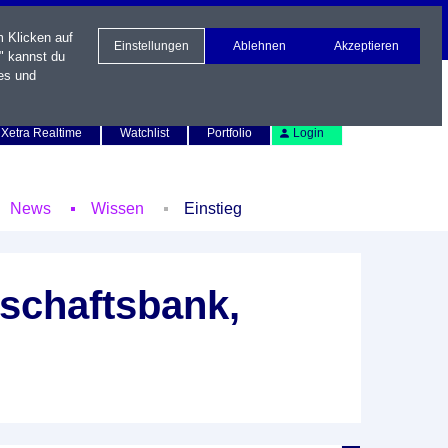
m Klicken auf
Einstellungen
Ablehnen
Akzeptieren
" kannst du
es und
Newsletter
Kontakt
English
Xetra Realtime
Watchlist
Portfolio
Login
News
Wissen
Einstieg
schaftsbank,