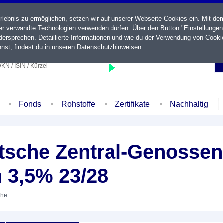
ebnis zu ermöglichen, setzen wir auf unserer Webseite Cookies ein. Mit de
der verwandte Technologien verwenden dürfen. Über den Button "Einstellungen
ersprechen. Detaillierte Informationen und wie du der Verwendung von Cooki
nst, findest du in unseren
Datenschutzhinweisen
.
KN / ISIN / Kürzel
Fonds
Rohstoffe
Zertifikate
Nachhaltig
sche Zentral-Genossen
 3,5% 23/28
ihe