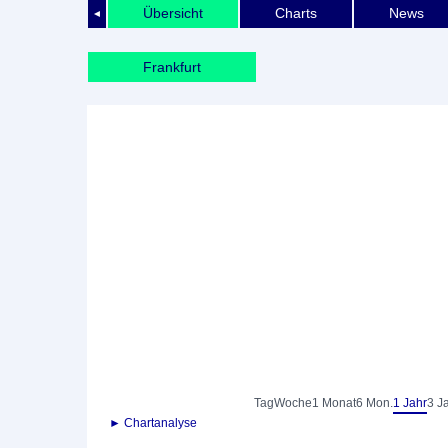
Übersicht
Charts
News
◄
Frankfurt
Tag
Woche
1 Monat
6 Mon.
1 Jahr
3 J
► Chartanalyse