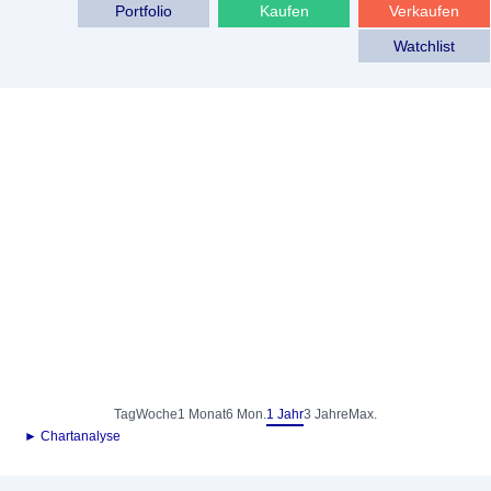
Portfolio
Kaufen
Verkaufen
Watchlist
Tag
Woche
1 Monat
6 Mon.
1 Jahr
3 Jahre
Max.
► Chartanalyse