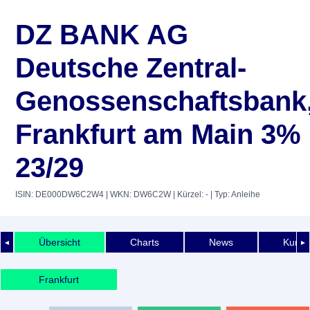
DZ BANK AG
Deutsche Zentral-
Genossenschaftsbank
Frankfurt am Main 3%
23/29
ISIN: DE000DW6C2W4
| WKN: DW6C2W
| Kürzel: -
| Typ: Anleihe
Übersicht
Charts
News
Kurshi
◄
►
Frankfurt