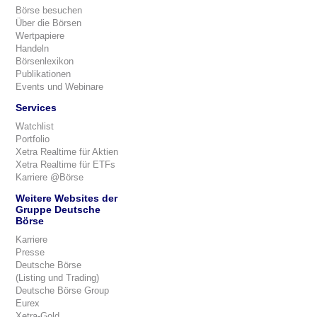
Börse besuchen
Über die Börsen
Wertpapiere
Handeln
Börsenlexikon
Publikationen
Events und Webinare
Services
Watchlist
Portfolio
Xetra Realtime für Aktien
Xetra Realtime für ETFs
Karriere @Börse
Weitere Websites der
Gruppe Deutsche
Börse
Karriere
Presse
Deutsche Börse
(Listing und Trading)
Deutsche Börse Group
Eurex
Xetra-Gold