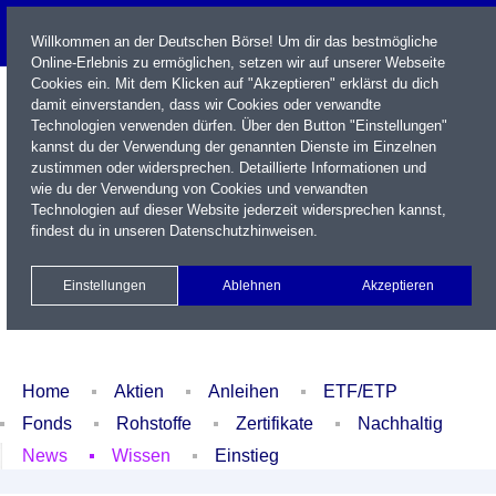
Willkommen an der Deutschen Börse! Um dir das bestmögliche
Online-Erlebnis zu ermöglichen, setzen wir auf unserer Webseite
Cookies ein. Mit dem Klicken auf "Akzeptieren" erklärst du dich
damit einverstanden, dass wir Cookies oder verwandte
Technologien verwenden dürfen. Über den Button "Einstellungen"
kannst du der Verwendung der genannten Dienste im Einzelnen
zustimmen oder widersprechen. Detaillierte Informationen und
wie du der Verwendung von Cookies und verwandten
Technologien auf dieser Website jederzeit widersprechen kannst,
Name / WKN / ISIN / Kürzel
findest du in unseren
Datenschutzhinweisen
.
Newsletter
Kontakt
English
Einstellungen
Ablehnen
Akzeptieren
Xetra Realtime
Watchlist
Portfolio
Login
Home
Aktien
Anleihen
ETF/ETP
Fonds
Rohstoffe
Zertifikate
Nachhaltig
News
Wissen
Einstieg