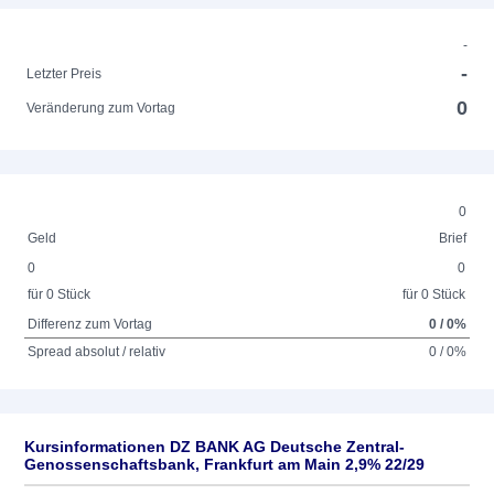
-
-
Letzter Preis
0
Veränderung zum Vortag
0
Geld
Brief
0
0
für 0 Stück
für 0 Stück
Differenz zum Vortag
0 / 0%
Spread absolut / relativ
0 / 0%
Kursinformationen DZ BANK AG Deutsche Zentral-
Genossenschaftsbank, Frankfurt am Main 2,9% 22/29