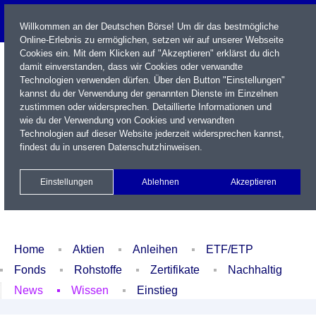
Willkommen an der Deutschen Börse! Um dir das bestmögliche
Online-Erlebnis zu ermöglichen, setzen wir auf unserer Webseite
Cookies ein. Mit dem Klicken auf "Akzeptieren" erklärst du dich
damit einverstanden, dass wir Cookies oder verwandte
Technologien verwenden dürfen. Über den Button "Einstellungen"
kannst du der Verwendung der genannten Dienste im Einzelnen
zustimmen oder widersprechen. Detaillierte Informationen und
wie du der Verwendung von Cookies und verwandten
Technologien auf dieser Website jederzeit widersprechen kannst,
Name / WKN / ISIN / Kürzel
findest du in unseren
Datenschutzhinweisen
.
Newsletter
Kontakt
English
Einstellungen
Ablehnen
Akzeptieren
Xetra Realtime
Watchlist
Portfolio
Login
Home
Aktien
Anleihen
ETF/ETP
Fonds
Rohstoffe
Zertifikate
Nachhaltig
News
Wissen
Einstieg