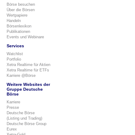
Börse besuchen
Über die Börsen
Wertpapiere
Handeln
Börsenlexikon
Publikationen
Events und Webinare
Services
Watchlist
Portfolio
Xetra Realtime für Aktien
Xetra Realtime für ETFs
Karriere @Börse
Weitere Websites der
Gruppe Deutsche
Börse
Karriere
Presse
Deutsche Börse
(Listing und Trading)
Deutsche Börse Group
Eurex
Xetra-Gold