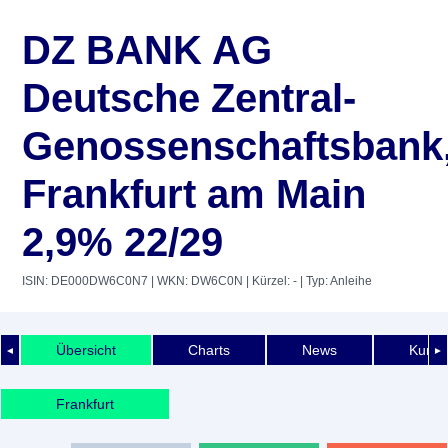
DZ BANK AG
Deutsche Zentral-
Genossenschaftsbank
Frankfurt am Main
2,9% 22/29
ISIN: DE000DW6C0N7
| WKN: DW6C0N
| Kürzel: -
| Typ: Anleihe
Übersicht
Charts
News
Kurshi
◄
►
Frankfurt