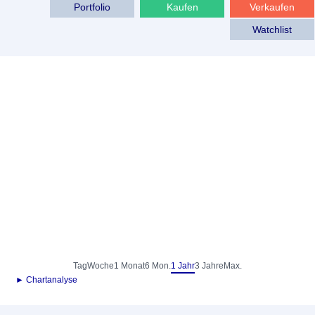
Portfolio
Kaufen
Verkaufen
Watchlist
Tag
Woche
1 Monat
6 Mon.
1 Jahr
3 Jahre
Max.
► Chartanalyse