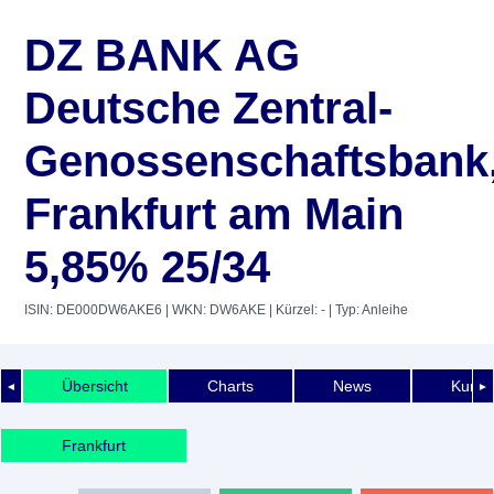
DZ BANK AG
Deutsche Zentral-
Genossenschaftsbank
Frankfurt am Main
5,85% 25/34
ISIN: DE000DW6AKE6
| WKN: DW6AKE
| Kürzel: -
| Typ: Anleihe
Übersicht
Charts
News
Kurshi
◄
►
Frankfurt