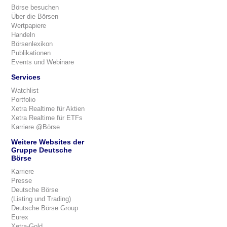
Börse besuchen
Über die Börsen
Wertpapiere
Handeln
Börsenlexikon
Publikationen
Events und Webinare
Services
Watchlist
Portfolio
Xetra Realtime für Aktien
Xetra Realtime für ETFs
Karriere @Börse
Weitere Websites der
Gruppe Deutsche
Börse
Karriere
Presse
Deutsche Börse
(Listing und Trading)
Deutsche Börse Group
Eurex
Xetra-Gold