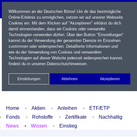
Willkommen an der Deutschen Börse! Um dir das bestmögliche
Online-Erlebnis zu ermöglichen, setzen wir auf unserer Webseite
Cookies ein. Mit dem Klicken auf "Akzeptieren" erklärst du dich
damit einverstanden, dass wir Cookies oder verwandte
Technologien verwenden dürfen. Über den Button "Einstellungen"
kannst du der Verwendung der genannten Dienste im Einzelnen
zustimmen oder widersprechen. Detaillierte Informationen und
wie du der Verwendung von Cookies und verwandten
Technologien auf dieser Website jederzeit widersprechen kannst,
Name / WKN / ISIN / Kürzel
findest du in unseren
Datenschutzhinweisen
.
Newsletter
Kontakt
English
Einstellungen
Ablehnen
Akzeptieren
Xetra Realtime
Watchlist
Portfolio
Login
Home
Aktien
Anleihen
ETF/ETP
Fonds
Rohstoffe
Zertifikate
Nachhaltig
News
Wissen
Einstieg