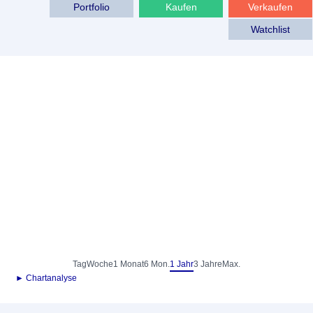
Portfolio
Kaufen
Verkaufen
Watchlist
Tag
Woche
1 Monat
6 Mon.
1 Jahr
3 Jahre
Max.
► Chartanalyse