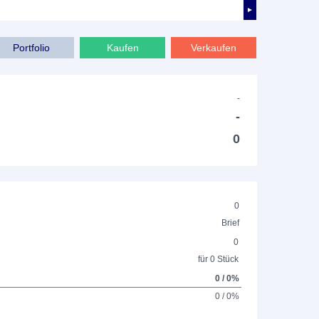
►
Portfolio
Kaufen
Verkaufen
-
-
0
0
Brief
0
für 0 Stück
0 / 0%
0 / 0%