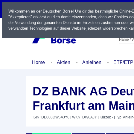
LIVE
Willkommen an der Deutschen Börse! Um dir das bestmögliche Online-Erl
"Akzeptieren" erklärst du dich damit einverstanden, dass wir Cookies o
der Verwendung der genannten Dienste im Einzelnen zustimmen oder wid
verwandten Technologien auf dieser Website jederzeit widersprechen kan
Name / W
Home
Aktien
Anleihen
ETF/ETP
DZ BANK AG Deut
Frankfurt am Main
ISIN: DE000DW6AJY6
| WKN: DW6AJY
| Kürzel: -
| Typ: Anleih