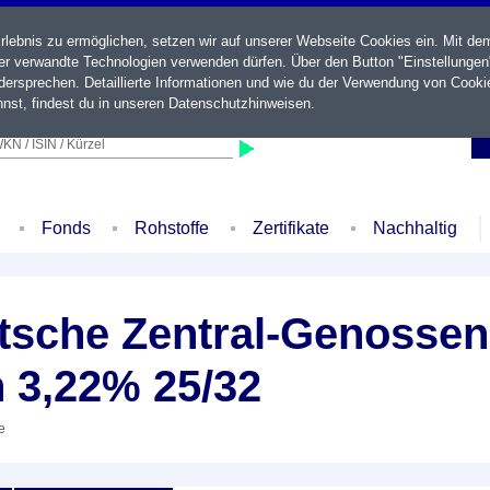
ebnis zu ermöglichen, setzen wir auf unserer Webseite Cookies ein. Mit de
der verwandte Technologien verwenden dürfen. Über den Button "Einstellungen
ersprechen. Detaillierte Informationen und wie du der Verwendung von Cooki
nst, findest du in unseren
Datenschutzhinweisen
.
KN / ISIN / Kürzel
Fonds
Rohstoffe
Zertifikate
Nachhaltig
sche Zentral-Genossen
 3,22% 25/32
e