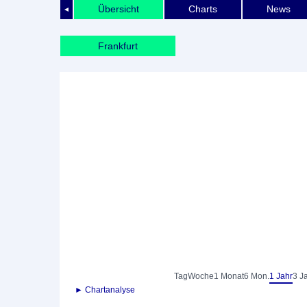
Übersicht
Charts
News
◄
Frankfurt
Tag
Woche
1 Monat
6 Mon.
1 Jahr
3 J
► Chartanalyse