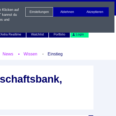
m Klicken auf
Einstellungen
Ablehnen
Akzeptieren
" kannst du
es und
Newsletter
Kontakt
English
Xetra Realtime
Watchlist
Portfolio
Login
News
Wissen
Einstieg
schaftsbank,