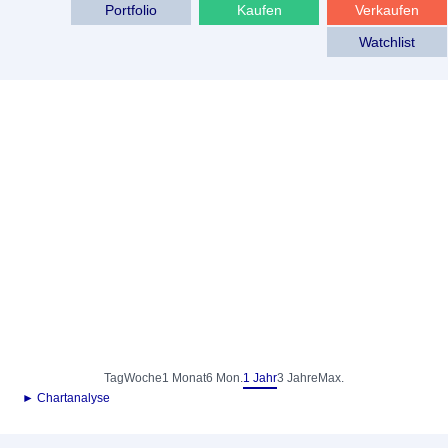
Portfolio
Kaufen
Verkaufen
Watchlist
Tag
Woche
1 Monat
6 Mon.
1 Jahr
3 Jahre
Max.
► Chartanalyse