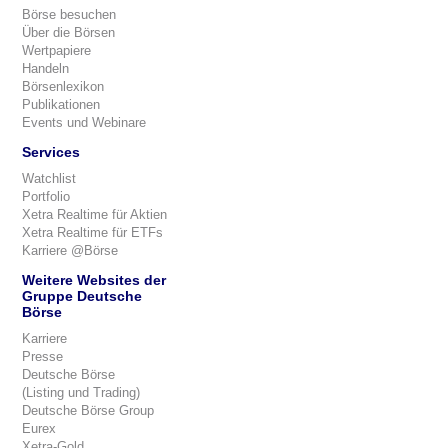
Börse besuchen
Über die Börsen
Wertpapiere
Handeln
Börsenlexikon
Publikationen
Events und Webinare
Services
Watchlist
Portfolio
Xetra Realtime für Aktien
Xetra Realtime für ETFs
Karriere @Börse
Weitere Websites der
Gruppe Deutsche
Börse
Karriere
Presse
Deutsche Börse
(Listing und Trading)
Deutsche Börse Group
Eurex
Xetra-Gold