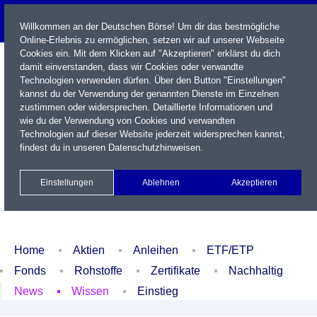
Willkommen an der Deutschen Börse! Um dir das bestmögliche
Online-Erlebnis zu ermöglichen, setzen wir auf unserer Webseite
Cookies ein. Mit dem Klicken auf "Akzeptieren" erklärst du dich
damit einverstanden, dass wir Cookies oder verwandte
Technologien verwenden dürfen. Über den Button "Einstellungen"
kannst du der Verwendung der genannten Dienste im Einzelnen
zustimmen oder widersprechen. Detaillierte Informationen und
wie du der Verwendung von Cookies und verwandten
Technologien auf dieser Website jederzeit widersprechen kannst,
Name / WKN / ISIN / Kürzel
findest du in unseren
Datenschutzhinweisen
.
Newsletter
Kontakt
English
Einstellungen
Ablehnen
Akzeptieren
Xetra Realtime
Watchlist
Portfolio
Login
Home
Aktien
Anleihen
ETF/ETP
Fonds
Rohstoffe
Zertifikate
Nachhaltig
News
Wissen
Einstieg