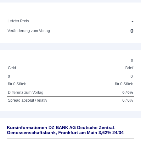
-
-
Letzter Preis
0
Veränderung zum Vortag
0
Geld
Brief
0
0
für 0 Stück
für 0 Stück
Differenz zum Vortag
0 / 0%
Spread absolut / relativ
0 / 0%
Kursinformationen DZ BANK AG Deutsche Zentral-
Genossenschaftsbank, Frankfurt am Main 3,62% 24/34