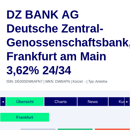
DZ BANK AG
Deutsche Zentral-
Genossenschaftsbank
Frankfurt am Main
3,62% 24/34
ISIN: DE000DW6AFN7
| WKN: DW6AFN
| Kürzel: -
| Typ: Anleihe
Übersicht
Charts
News
Kurshi
◄
►
Frankfurt