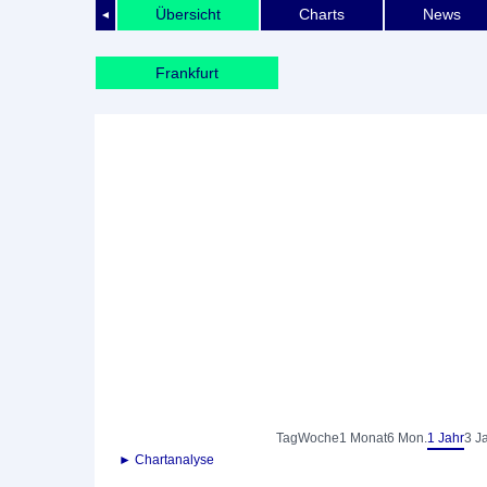
Übersicht
Charts
News
◄
Frankfurt
Tag
Woche
1 Monat
6 Mon.
1 Jahr
3 J
► Chartanalyse