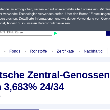
ebnis zu ermöglichen, setzen wir auf unserer Webseite Cookies ein. Mit de
der verwandte Technologien verwenden dürfen. Über den Button "Einstellungen
ersprechen. Detaillierte Informationen und wie du der Verwendung von Cooki
nst, findest du in unseren
Datenschutzhinweisen
.
KN / ISIN / Kürzel
Fonds
Rohstoffe
Zertifikate
Nachhaltig
sche Zentral-Genossen
n 3,683% 24/34
e