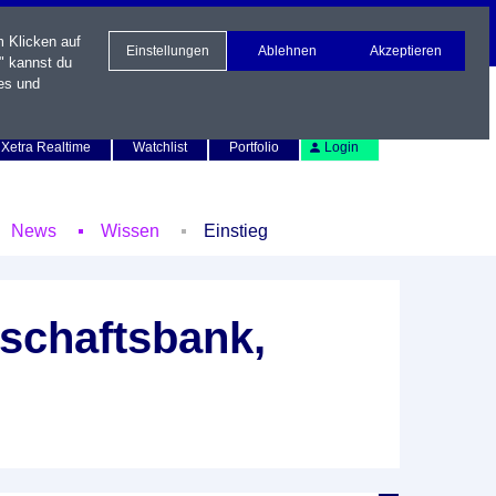
m Klicken auf
Einstellungen
Ablehnen
Akzeptieren
" kannst du
es und
Newsletter
Kontakt
English
Xetra Realtime
Watchlist
Portfolio
Login
News
Wissen
Einstieg
schaftsbank,