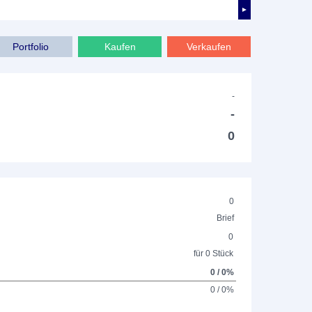
►
Portfolio
Kaufen
Verkaufen
-
-
0
0
Brief
0
für 0 Stück
0 / 0%
0 / 0%