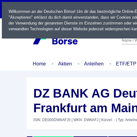
LIVE
Willkommen an der Deutschen Börse! Um dir das bestmögliche Online-Erl
"Akzeptieren" erklärst du dich damit einverstanden, dass wir Cookies o
der Verwendung der genannten Dienste im Einzelnen zustimmen oder wid
verwandten Technologien auf dieser Website jederzeit widersprechen kan
Name / W
Home
Aktien
Anleihen
ETF/ETP
DZ BANK AG Deut
Frankfurt am Mai
ISIN: DE000DW6AFJ5
| WKN: DW6AFJ
| Kürzel: -
| Typ: Anleih