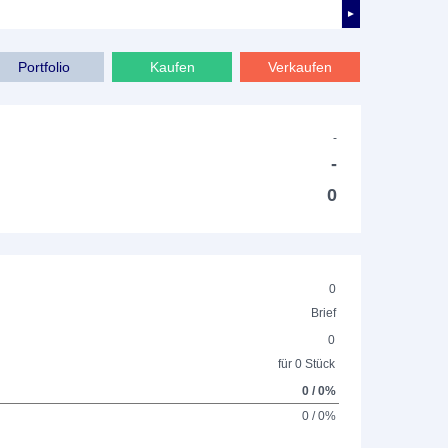
►
Portfolio
Kaufen
Verkaufen
-
-
0
0
Brief
0
für 0 Stück
0 / 0%
0 / 0%