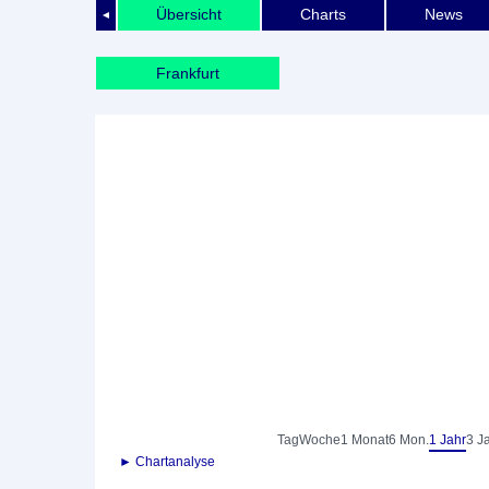
Übersicht
Charts
News
◄
Frankfurt
Tag
Woche
1 Monat
6 Mon.
1 Jahr
3 J
► Chartanalyse