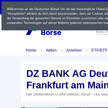
LIVE
Willkommen an der Deutschen Börse! Um dir das bestmögliche Online-Erl
"Akzeptieren" erklärst du dich damit einverstanden, dass wir Cookies o
der Verwendung der genannten Dienste im Einzelnen zustimmen oder wid
verwandten Technologien auf dieser Website jederzeit widersprechen kan
Name / W
Home
Aktien
Anleihen
ETF/ETP
DZ BANK AG Deut
Frankfurt am Main
ISIN: DE000DW6ADC5
| WKN: DW6ADC
| Kürzel: -
| Typ: Anle