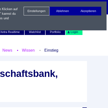
m Klicken auf
Einstellungen
Ablehnen
Akzeptieren
" kannst du
es und
Newsletter
Kontakt
English
Xetra Realtime
Watchlist
Portfolio
Login
News
Wissen
Einstieg
schaftsbank,