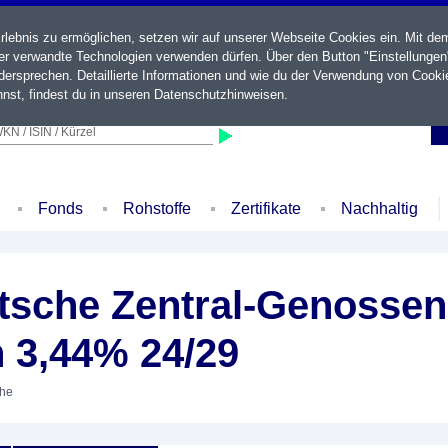
ebnis zu ermöglichen, setzen wir auf unserer Webseite Cookies ein. Mit de
der verwandte Technologien verwenden dürfen. Über den Button "Einstellungen
ersprechen. Detaillierte Informationen und wie du der Verwendung von Cooki
nst, findest du in unseren
Datenschutzhinweisen
.
KN / ISIN / Kürzel
Fonds
Rohstoffe
Zertifikate
Nachhaltig
sche Zentral-Genossen
 3,44% 24/29
ihe