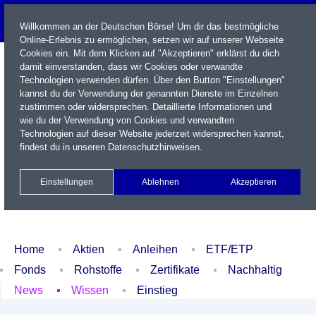
Willkommen an der Deutschen Börse! Um dir das bestmögliche
Online-Erlebnis zu ermöglichen, setzen wir auf unserer Webseite
Cookies ein. Mit dem Klicken auf "Akzeptieren" erklärst du dich
damit einverstanden, dass wir Cookies oder verwandte
Technologien verwenden dürfen. Über den Button "Einstellungen"
kannst du der Verwendung der genannten Dienste im Einzelnen
zustimmen oder widersprechen. Detaillierte Informationen und
wie du der Verwendung von Cookies und verwandten
Technologien auf dieser Website jederzeit widersprechen kannst,
Name / WKN / ISIN / Kürzel
findest du in unseren
Datenschutzhinweisen
.
Newsletter
Kontakt
English
Einstellungen
Ablehnen
Akzeptieren
Xetra Realtime
Watchlist
Portfolio
Login
Home
Aktien
Anleihen
ETF/ETP
Fonds
Rohstoffe
Zertifikate
Nachhaltig
News
Wissen
Einstieg