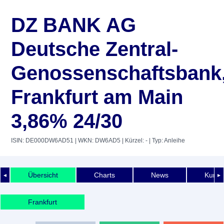
DZ BANK AG
Deutsche Zentral-
Genossenschaftsbank
Frankfurt am Main
3,86% 24/30
ISIN: DE000DW6AD51
| WKN: DW6AD5
| Kürzel: -
| Typ: Anleihe
Übersicht
Charts
News
Kurshi
◄
►
Frankfurt