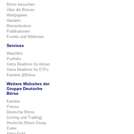
Börse besuchen
Über die Börsen
Wertpapiere
Handeln
Börsenlexikon
Publikationen
Events und Webinare
Services
Watchlist
Portfolio
Xetra Realtime für Aktien
Xetra Realtime für ETFs
Karriere @Börse
Weitere Websites der
Gruppe Deutsche
Börse
Karriere
Presse
Deutsche Börse
(Listing und Trading)
Deutsche Börse Group
Eurex
Xetra-Gold