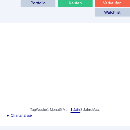
Portfolio
Kaufen
Verkaufen
Watchlist
Tag
Woche
1 Monat
6 Mon.
1 Jahr
3 Jahre
Max.
► Chartanalyse