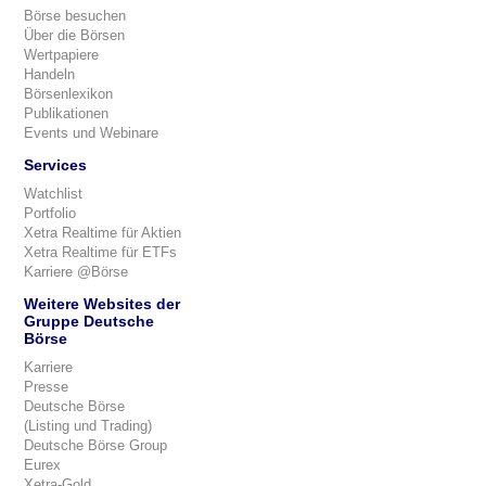
Börse besuchen
Über die Börsen
Wertpapiere
Handeln
Börsenlexikon
Publikationen
Events und Webinare
Services
Watchlist
Portfolio
Xetra Realtime für Aktien
Xetra Realtime für ETFs
Karriere @Börse
Weitere Websites der
Gruppe Deutsche
Börse
Karriere
Presse
Deutsche Börse
(Listing und Trading)
Deutsche Börse Group
Eurex
Xetra-Gold