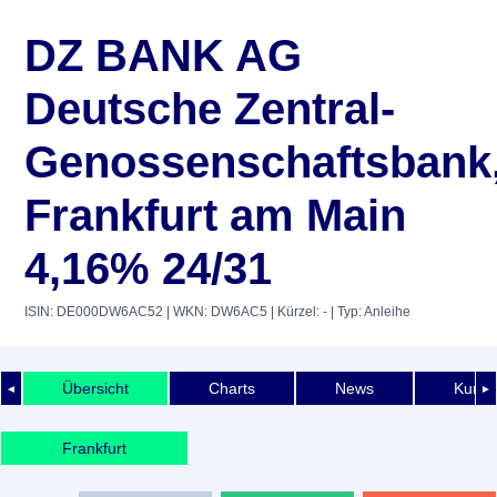
DZ BANK AG
Deutsche Zentral-
Genossenschaftsbank
Frankfurt am Main
4,16% 24/31
ISIN: DE000DW6AC52
| WKN: DW6AC5
| Kürzel: -
| Typ: Anleihe
Übersicht
Charts
News
Kurshi
◄
►
Frankfurt