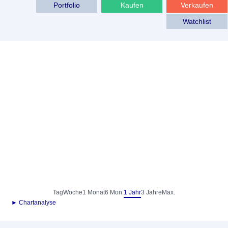
Portfolio
Kaufen
Verkaufen
Watchlist
Tag
Woche
1 Monat
6 Mon.
1 Jahr
3 Jahre
Max.
► Chartanalyse