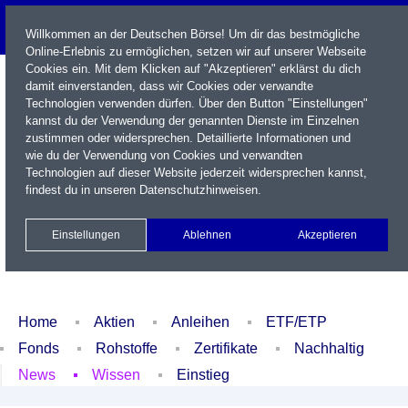
Willkommen an der Deutschen Börse! Um dir das bestmögliche
Online-Erlebnis zu ermöglichen, setzen wir auf unserer Webseite
Cookies ein. Mit dem Klicken auf "Akzeptieren" erklärst du dich
damit einverstanden, dass wir Cookies oder verwandte
Technologien verwenden dürfen. Über den Button "Einstellungen"
kannst du der Verwendung der genannten Dienste im Einzelnen
zustimmen oder widersprechen. Detaillierte Informationen und
wie du der Verwendung von Cookies und verwandten
Technologien auf dieser Website jederzeit widersprechen kannst,
Name / WKN / ISIN / Kürzel
findest du in unseren
Datenschutzhinweisen
.
Newsletter
Kontakt
English
Einstellungen
Ablehnen
Akzeptieren
Xetra Realtime
Watchlist
Portfolio
Login
Home
Aktien
Anleihen
ETF/ETP
Fonds
Rohstoffe
Zertifikate
Nachhaltig
News
Wissen
Einstieg