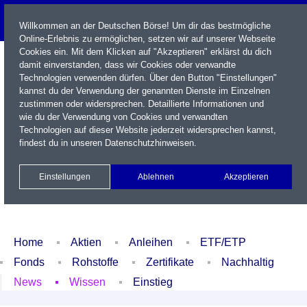
Willkommen an der Deutschen Börse! Um dir das bestmögliche
Online-Erlebnis zu ermöglichen, setzen wir auf unserer Webseite
Cookies ein. Mit dem Klicken auf "Akzeptieren" erklärst du dich
damit einverstanden, dass wir Cookies oder verwandte
Technologien verwenden dürfen. Über den Button "Einstellungen"
kannst du der Verwendung der genannten Dienste im Einzelnen
zustimmen oder widersprechen. Detaillierte Informationen und
wie du der Verwendung von Cookies und verwandten
Technologien auf dieser Website jederzeit widersprechen kannst,
Name / WKN / ISIN / Kürzel
findest du in unseren
Datenschutzhinweisen
.
Newsletter
Kontakt
English
Einstellungen
Ablehnen
Akzeptieren
Xetra Realtime
Watchlist
Portfolio
Login
Home
Aktien
Anleihen
ETF/ETP
Fonds
Rohstoffe
Zertifikate
Nachhaltig
News
Wissen
Einstieg