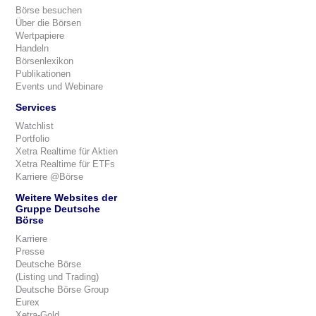
Börse besuchen
Über die Börsen
Wertpapiere
Handeln
Börsenlexikon
Publikationen
Events und Webinare
Services
Watchlist
Portfolio
Xetra Realtime für Aktien
Xetra Realtime für ETFs
Karriere @Börse
Weitere Websites der
Gruppe Deutsche
Börse
Karriere
Presse
Deutsche Börse
(Listing und Trading)
Deutsche Börse Group
Eurex
Xetra-Gold