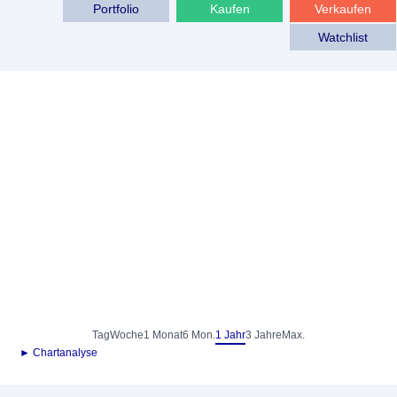
Portfolio
Kaufen
Verkaufen
Watchlist
Tag
Woche
1 Monat
6 Mon.
1 Jahr
3 Jahre
Max.
► Chartanalyse