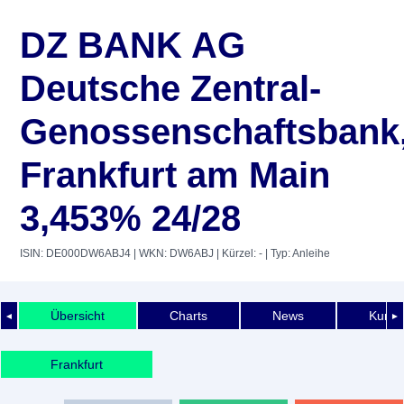
DZ BANK AG
Deutsche Zentral-
Genossenschaftsbank
Frankfurt am Main
3,453% 24/28
ISIN: DE000DW6ABJ4
| WKN: DW6ABJ
| Kürzel: -
| Typ: Anleihe
Übersicht
Charts
News
Kurshi
◄
►
Frankfurt