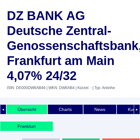
DZ BANK AG
Deutsche Zentral-
Genossenschaftsbank
Frankfurt am Main
4,07% 24/32
ISIN: DE000DW6AB46
| WKN: DW6AB4
| Kürzel: -
| Typ: Anleihe
Übersicht
Charts
News
Kurshi
◄
►
Frankfurt