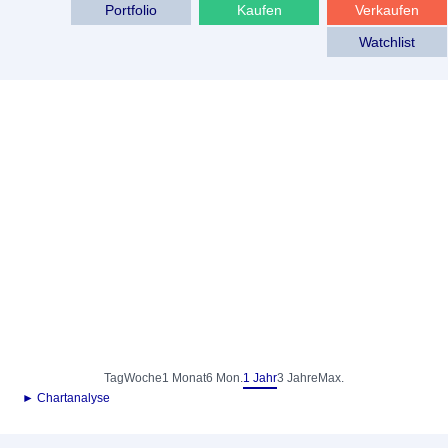
Portfolio
Kaufen
Verkaufen
Watchlist
Tag
Woche
1 Monat
6 Mon.
1 Jahr
3 Jahre
Max.
► Chartanalyse