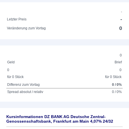
-
-
Letzter Preis
0
Veränderung zum Vortag
0
Geld
Brief
0
0
für 0 Stück
für 0 Stück
Differenz zum Vortag
0 / 0%
Spread absolut / relativ
0 / 0%
Kursinformationen DZ BANK AG Deutsche Zentral-
Genossenschaftsbank, Frankfurt am Main 4,07% 24/32