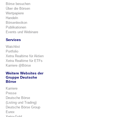
Börse besuchen
Über die Börsen
Wertpapiere
Handeln
Börsenlexikon
Publikationen
Events und Webinare
Services
Watchlist
Portfolio
Xetra Realtime für Aktien
Xetra Realtime für ETFs
Karriere @Börse
Weitere Websites der
Gruppe Deutsche
Börse
Karriere
Presse
Deutsche Börse
(Listing und Trading)
Deutsche Börse Group
Eurex
Xetra-Gold