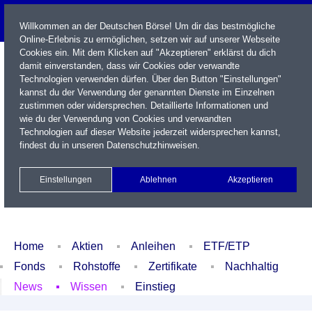
Willkommen an der Deutschen Börse! Um dir das bestmögliche
Online-Erlebnis zu ermöglichen, setzen wir auf unserer Webseite
Cookies ein. Mit dem Klicken auf "Akzeptieren" erklärst du dich
damit einverstanden, dass wir Cookies oder verwandte
Technologien verwenden dürfen. Über den Button "Einstellungen"
kannst du der Verwendung der genannten Dienste im Einzelnen
zustimmen oder widersprechen. Detaillierte Informationen und
wie du der Verwendung von Cookies und verwandten
Technologien auf dieser Website jederzeit widersprechen kannst,
Name / WKN / ISIN / Kürzel
findest du in unseren
Datenschutzhinweisen
.
Newsletter
Kontakt
English
Einstellungen
Ablehnen
Akzeptieren
Xetra Realtime
Watchlist
Portfolio
Login
Home
Aktien
Anleihen
ETF/ETP
Fonds
Rohstoffe
Zertifikate
Nachhaltig
News
Wissen
Einstieg