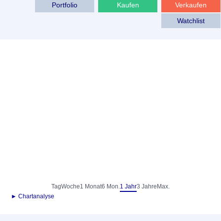
Portfolio
Kaufen
Verkaufen
Watchlist
Tag
Woche
1 Monat
6 Mon.
1 Jahr
3 Jahre
Max.
► Chartanalyse