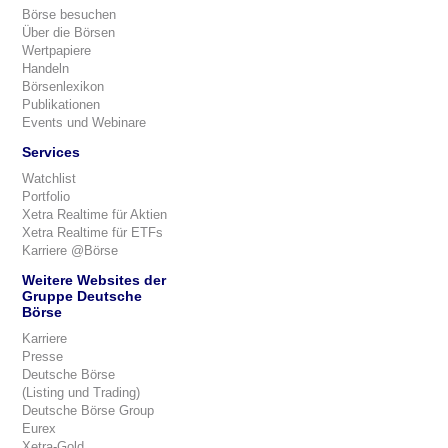
Börse besuchen
Über die Börsen
Wertpapiere
Handeln
Börsenlexikon
Publikationen
Events und Webinare
Services
Watchlist
Portfolio
Xetra Realtime für Aktien
Xetra Realtime für ETFs
Karriere @Börse
Weitere Websites der
Gruppe Deutsche
Börse
Karriere
Presse
Deutsche Börse
(Listing und Trading)
Deutsche Börse Group
Eurex
Xetra-Gold