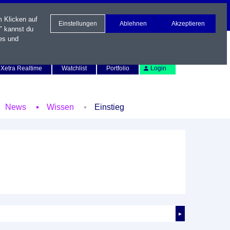
m Klicken auf
Einstellungen
Ablehnen
Akzeptieren
" kannst du
es und
Newsletter
Kontakt
English
Xetra Realtime
Watchlist
Portfolio
Login
News
Wissen
Einstieg
►