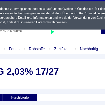
ebnis zu ermöglichen, setzen wir auf unserer Webseite Cookies ein. Mit de
der verwandte Technologien verwenden dürfen. Über den Button "Einstellungen
ersprechen. Detaillierte Informationen und wie du der Verwendung von Cooki
nst, findest du in unseren
Datenschutzhinweisen
.
KN / ISIN / Kürzel
Fonds
Rohstoffe
Zertifikate
Nachhaltig
 2,03% 17/27
Kurshistorie