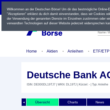
LIVE
Willkommen an der Deutschen Börse! Um dir das bestmögliche Online-Erl
"Akzeptieren" erklärst du dich damit einverstanden, dass wir Cookies o
der Verwendung der genannten Dienste im Einzelnen zustimmen oder wid
verwandten Technologien auf dieser Website jederzeit widersprechen kan
Name / W
Home
Aktien
Anleihen
ETF/ETP
Deutsche Bank AG
ISIN: DE000DL19TJ7
| WKN: DL19TJ
| Kürzel: -
| Typ: Anleihe
Übersicht
Charts
News
◄