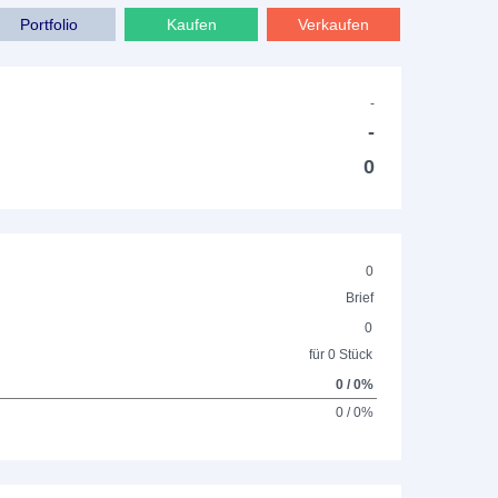
Portfolio
Kaufen
Verkaufen
-
-
0
0
Brief
0
für 0 Stück
0 / 0%
0 / 0%