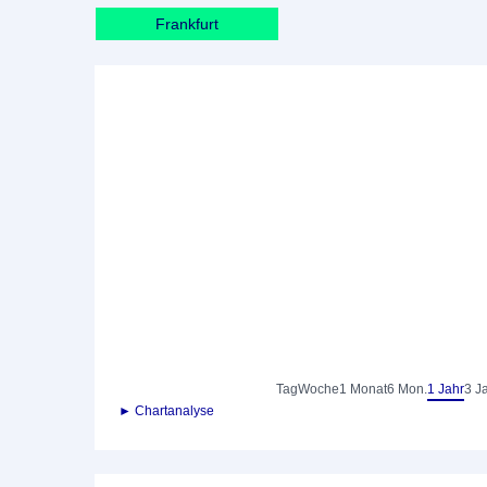
Frankfurt
Tag
Woche
1 Monat
6 Mon.
1 Jahr
3 J
► Chartanalyse