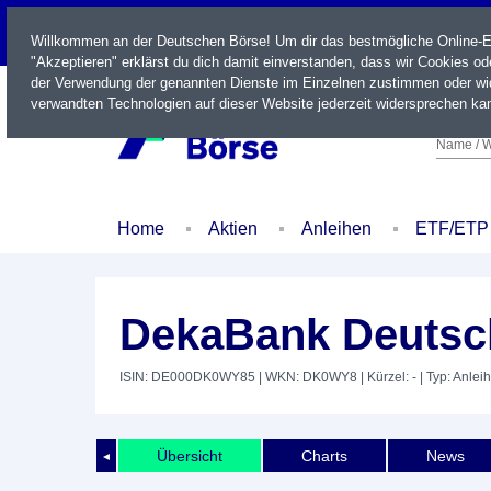
LIVE
Willkommen an der Deutschen Börse! Um dir das bestmögliche Online-Erl
"Akzeptieren" erklärst du dich damit einverstanden, dass wir Cookies o
der Verwendung der genannten Dienste im Einzelnen zustimmen oder wid
verwandten Technologien auf dieser Website jederzeit widersprechen kan
Name / W
Home
Aktien
Anleihen
ETF/ETP
DekaBank Deutsch
ISIN: DE000DK0WY85
| WKN: DK0WY8
| Kürzel: -
| Typ: Anlei
Übersicht
Charts
News
◄