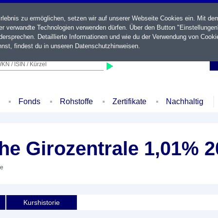
ebnis zu ermöglichen, setzen wir auf unserer Webseite Cookies ein. Mit de
der verwandte Technologien verwenden dürfen. Über den Button "Einstellungen
ersprechen. Detaillierte Informationen und wie du der Verwendung von Cooki
nst, findest du in unseren
Datenschutzhinweisen
.
KN / ISIN / Kürzel
Fonds
Rohstoffe
Zertifikate
Nachhaltig
e Girozentrale 1,01% 2
he
Kurshistorie