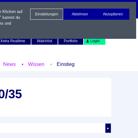
m Klicken auf
Einstellungen
Ablehnen
Akzeptieren
" kannst du
es und
Newsletter
Kontakt
English
Xetra Realtime
Watchlist
Portfolio
Login
News
Wissen
Einstieg
0/35
►