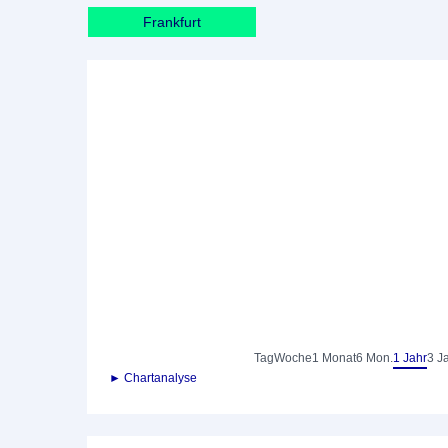
Frankfurt
Tag
Woche
1 Monat
6 Mon.
1 Jahr
3 J
► Chartanalyse