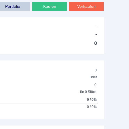
Portfolio
Kaufen
Verkaufen
-
-
0
0
Brief
0
für 0 Stück
0 / 0%
0 / 0%