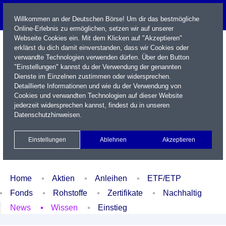
Willkommen an der Deutschen Börse! Um dir das bestmögliche
Online-Erlebnis zu ermöglichen, setzen wir auf unserer
Webseite Cookies ein. Mit dem Klicken auf "Akzeptieren"
erklärst du dich damit einverstanden, dass wir Cookies oder
verwandte Technologien verwenden dürfen. Über den Button
"Einstellungen" kannst du der Verwendung der genannten
Dienste im Einzelnen zustimmen oder widersprechen.
Detaillierte Informationen und wie du der Verwendung von
Cookies und verwandten Technologien auf dieser Website
Name / WKN / ISIN / Kürzel
jederzeit widersprechen kannst, findest du in unseren
Datenschutzhinweisen
.
Newsletter
Kontakt
English
Einstellungen
Ablehnen
Akzeptieren
Xetra Realtime
Watchlist
Portfolio
Login
Home
Aktien
Anleihen
ETF/ETP
Fonds
Rohstoffe
Zertifikate
Nachhaltig
News
Wissen
Einstieg