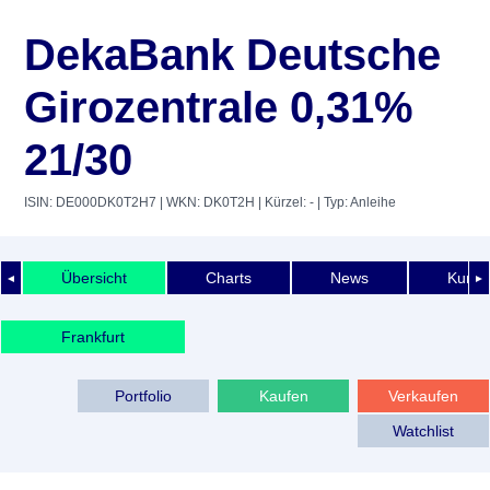
DekaBank Deutsche
Girozentrale 0,31%
21/30
ISIN: DE000DK0T2H7
| WKN: DK0T2H
| Kürzel: -
| Typ: Anleihe
Übersicht
Charts
News
Kurshi
◄
►
Frankfurt
Portfolio
Kaufen
Verkaufen
Watchlist