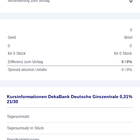
0
Veränderung zum Vortag
0
Geld
Brief
0
0
für 0 Stück
für 0 Stück
Differenz zum Vortag
0 / 0%
Spread absolut / relativ
0 / 0%
Kursinformationen DekaBank Deutsche Girozentrale 0,31%
21/30
Tagesumsatz
Tagesumsatz in Stück
Preisfeststellungen