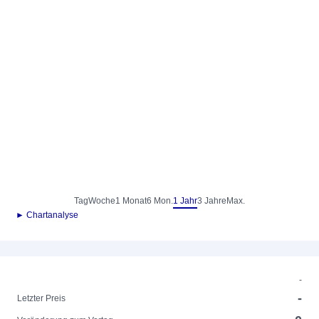
Tag
Woche
1 Monat
6 Mon.
1 Jahr
3 Jahre
Max.
► Chartanalyse
-
-
Letzter Preis