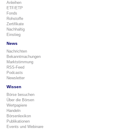
Anleihen
ETF/ETP
Fonds
Rohstoffe
Zertifikate
Nachhaltig
Einstieg
News
Nachrichten
Bekanntmachungen
Marktstimmung
RSS-Feed
Podcasts
Newsletter
Wissen
Börse besuchen
Über die Börsen
Wertpapiere
Handeln
Börsenlexikon
Publikationen
Events und Webinare