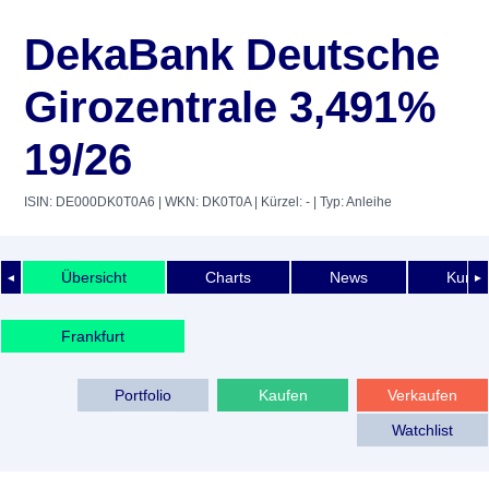
DekaBank Deutsche
Girozentrale 3,491%
19/26
ISIN: DE000DK0T0A6
| WKN: DK0T0A
| Kürzel: -
| Typ: Anleihe
Übersicht
Charts
News
Kurshi
◄
►
Frankfurt
Portfolio
Kaufen
Verkaufen
Watchlist