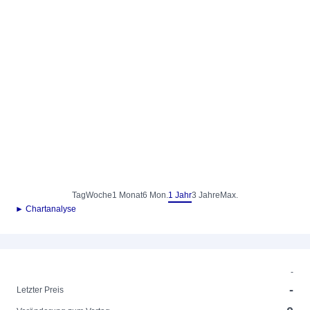
Tag
Woche
1 Monat
6 Mon.
1 Jahr
3 Jahre
Max.
► Chartanalyse
-
-
Letzter Preis