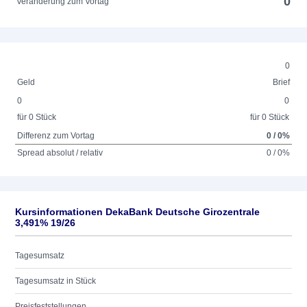
0
Veränderung zum Vortag
0
Geld
Brief
0
0
für 0 Stück
für 0 Stück
Differenz zum Vortag
0 / 0%
Spread absolut / relativ
0 / 0%
Kursinformationen DekaBank Deutsche Girozentrale
3,491% 19/26
Tagesumsatz
Tagesumsatz in Stück
Preisfeststellungen