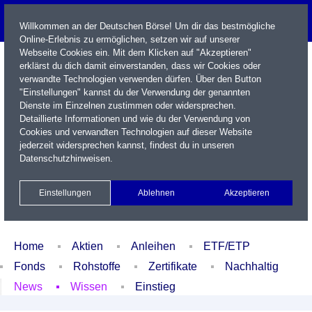
Willkommen an der Deutschen Börse! Um dir das bestmögliche
Online-Erlebnis zu ermöglichen, setzen wir auf unserer
Webseite Cookies ein. Mit dem Klicken auf "Akzeptieren"
erklärst du dich damit einverstanden, dass wir Cookies oder
verwandte Technologien verwenden dürfen. Über den Button
"Einstellungen" kannst du der Verwendung der genannten
Dienste im Einzelnen zustimmen oder widersprechen.
Detaillierte Informationen und wie du der Verwendung von
Cookies und verwandten Technologien auf dieser Website
Name / WKN / ISIN / Kürzel
jederzeit widersprechen kannst, findest du in unseren
Datenschutzhinweisen
.
Newsletter
Kontakt
English
Einstellungen
Ablehnen
Akzeptieren
Xetra Realtime
Watchlist
Portfolio
Login
Home
Aktien
Anleihen
ETF/ETP
Fonds
Rohstoffe
Zertifikate
Nachhaltig
News
Wissen
Einstieg