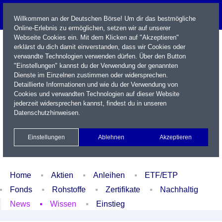
Willkommen an der Deutschen Börse! Um dir das bestmögliche
Online-Erlebnis zu ermöglichen, setzen wir auf unserer
Webseite Cookies ein. Mit dem Klicken auf "Akzeptieren"
erklärst du dich damit einverstanden, dass wir Cookies oder
verwandte Technologien verwenden dürfen. Über den Button
"Einstellungen" kannst du der Verwendung der genannten
Dienste im Einzelnen zustimmen oder widersprechen.
Detaillierte Informationen und wie du der Verwendung von
Cookies und verwandten Technologien auf dieser Website
Name / WKN / ISIN / Kürzel
jederzeit widersprechen kannst, findest du in unseren
Datenschutzhinweisen
.
Newsletter
Kontakt
English
Einstellungen
Ablehnen
Akzeptieren
Xetra Realtime
Watchlist
Portfolio
Login
Home
Aktien
Anleihen
ETF/ETP
Fonds
Rohstoffe
Zertifikate
Nachhaltig
News
Wissen
Einstieg