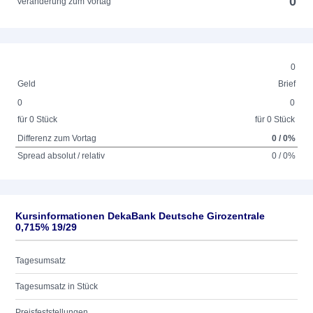
0
Veränderung zum Vortag
0
Geld
Brief
0
0
für 0 Stück
für 0 Stück
Differenz zum Vortag
0 / 0%
Spread absolut / relativ
0 / 0%
Kursinformationen DekaBank Deutsche Girozentrale
0,715% 19/29
Tagesumsatz
Tagesumsatz in Stück
Preisfeststellungen