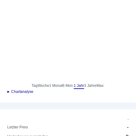
Tag
Woche
1 Monat
6 Mon.
1 Jahr
3 Jahre
Max.
► Chartanalyse
-
-
Letzter Preis