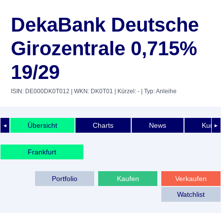
DekaBank Deutsche
Girozentrale 0,715%
19/29
ISIN: DE000DK0T012
| WKN: DK0T01
| Kürzel: -
| Typ: Anleihe
Übersicht
Charts
News
Kurshi
◄
►
Frankfurt
Portfolio
Kaufen
Verkaufen
Watchlist