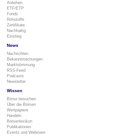
Anleihen
ETF/ETP
Fonds
Rohstoffe
Zertifikate
Nachhaltig
Einstieg
News
Nachrichten
Bekanntmachungen
Marktstimmung
RSS-Feed
Podcasts
Newsletter
Wissen
Börse besuchen
Über die Börsen
Wertpapiere
Handeln
Börsenlexikon
Publikationen
Events und Webinare