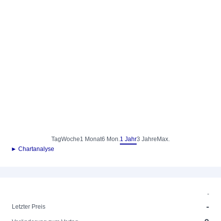
Tag
Woche
1 Monat
6 Mon.
1 Jahr
3 Jahre
Max.
► Chartanalyse
-
-
Letzter Preis