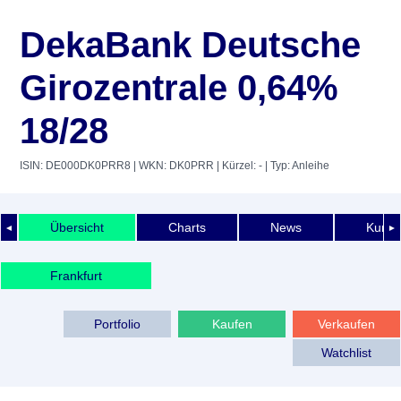
DekaBank Deutsche
Girozentrale 0,64%
18/28
ISIN: DE000DK0PRR8
| WKN: DK0PRR
| Kürzel: -
| Typ: Anleihe
Übersicht
Charts
News
Kurshi
◄
►
Frankfurt
Portfolio
Kaufen
Verkaufen
Watchlist