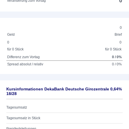
0
Veränderung zum Vortag
0
Geld
Brief
0
0
für 0 Stück
für 0 Stück
Differenz zum Vortag
0 / 0%
Spread absolut / relativ
0 / 0%
Kursinformationen DekaBank Deutsche Girozentrale 0,64%
18/28
Tagesumsatz
Tagesumsatz in Stück
Preisfeststellungen