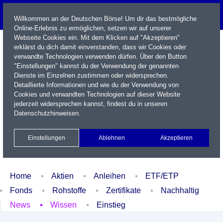
Willkommen an der Deutschen Börse! Um dir das bestmögliche
Online-Erlebnis zu ermöglichen, setzen wir auf unserer
Webseite Cookies ein. Mit dem Klicken auf "Akzeptieren"
erklärst du dich damit einverstanden, dass wir Cookies oder
verwandte Technologien verwenden dürfen. Über den Button
"Einstellungen" kannst du der Verwendung der genannten
Dienste im Einzelnen zustimmen oder widersprechen.
Detaillierte Informationen und wie du der Verwendung von
Cookies und verwandten Technologien auf dieser Website
Name / WKN / ISIN / Kürzel
jederzeit widersprechen kannst, findest du in unseren
Datenschutzhinweisen
.
Newsletter
Kontakt
English
Einstellungen
Ablehnen
Akzeptieren
Xetra Realtime
Watchlist
Portfolio
Login
Home
Aktien
Anleihen
ETF/ETP
Fonds
Rohstoffe
Zertifikate
Nachhaltig
News
Wissen
Einstieg