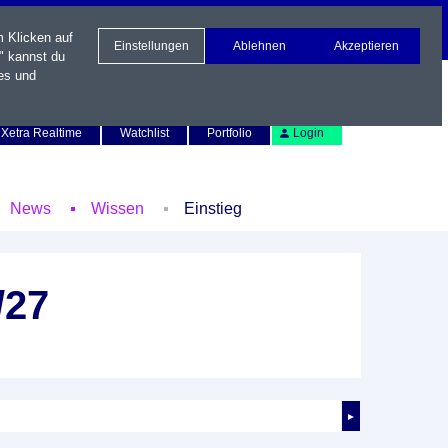
m Klicken auf
Einstellungen
Ablehnen
Akzeptieren
" kannst du
es und
Newsletter
Kontakt
English
Xetra Realtime
Watchlist
Portfolio
Login
News
Wissen
Einstieg
/27
►