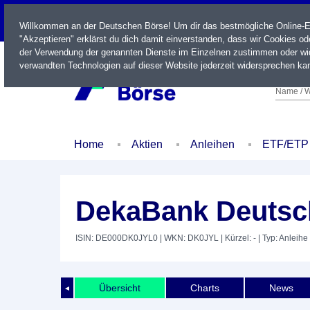
LIVE
Willkommen an der Deutschen Börse! Um dir das bestmögliche Online-Erl
"Akzeptieren" erklärst du dich damit einverstanden, dass wir Cookies o
der Verwendung der genannten Dienste im Einzelnen zustimmen oder wid
verwandten Technologien auf dieser Website jederzeit widersprechen kan
Name / W
Home
Aktien
Anleihen
ETF/ETP
DekaBank Deutsch
ISIN: DE000DK0JYL0
| WKN: DK0JYL
| Kürzel: -
| Typ: Anleihe
Übersicht
Charts
News
◄