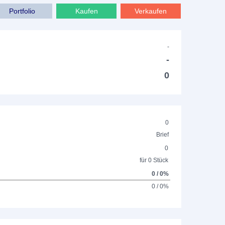
Portfolio
Kaufen
Verkaufen
-
-
0
0
Brief
0
für 0 Stück
0 / 0%
0 / 0%