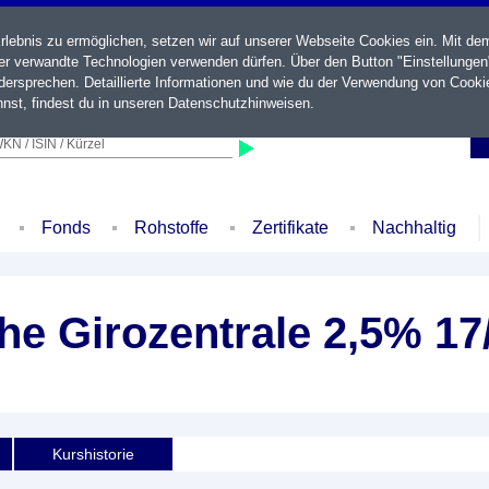
ebnis zu ermöglichen, setzen wir auf unserer Webseite Cookies ein. Mit de
der verwandte Technologien verwenden dürfen. Über den Button "Einstellungen
ersprechen. Detaillierte Informationen und wie du der Verwendung von Cooki
nst, findest du in unseren
Datenschutzhinweisen
.
KN / ISIN / Kürzel
Fonds
Rohstoffe
Zertifikate
Nachhaltig
e Girozentrale 2,5% 17
Kurshistorie