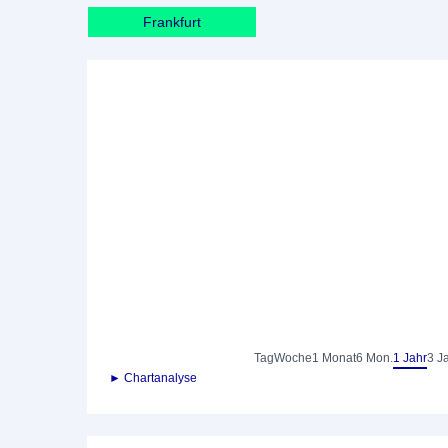
Frankfurt
Tag
Woche
1 Monat
6 Mon.
1 Jahr
3 J
► Chartanalyse