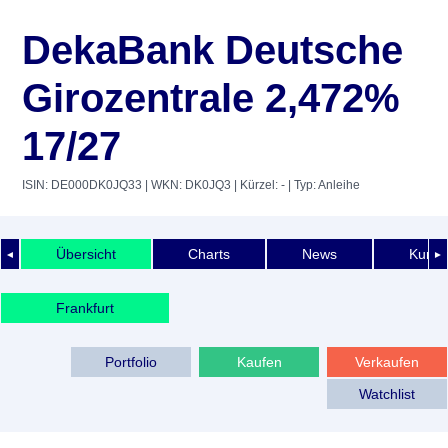
DekaBank Deutsche
Girozentrale 2,472%
17/27
ISIN: DE000DK0JQ33
| WKN: DK0JQ3
| Kürzel: -
| Typ: Anleihe
Übersicht
Charts
News
Kurshi
◄
►
Frankfurt
Portfolio
Kaufen
Verkaufen
Watchlist