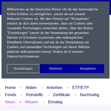
Willkommen an der Deutschen Börse! Um dir das bestmögliche
Online-Erlebnis zu ermöglichen, setzen wir auf unserer
Webseite Cookies ein. Mit dem Klicken auf "Akzeptieren"
erklärst du dich damit einverstanden, dass wir Cookies oder
verwandte Technologien verwenden dürfen. Über den Button
"Einstellungen" kannst du der Verwendung der genannten
Dienste im Einzelnen zustimmen oder widersprechen.
Detaillierte Informationen und wie du der Verwendung von
Cookies und verwandten Technologien auf dieser Website
Name / WKN / ISIN / Kürzel
jederzeit widersprechen kannst, findest du in unseren
Datenschutzhinweisen
.
Newsletter
Kontakt
English
Einstellungen
Ablehnen
Akzeptieren
Xetra Realtime
Watchlist
Portfolio
Login
Home
Aktien
Anleihen
ETF/ETP
Fonds
Rohstoffe
Zertifikate
Nachhaltig
News
Wissen
Einstieg