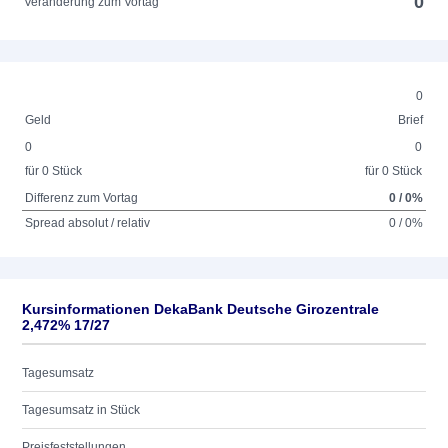
0
Veränderung zum Vortag
0
Geld
Brief
0
0
für 0 Stück
für 0 Stück
Differenz zum Vortag
0 / 0%
Spread absolut / relativ
0 / 0%
Kursinformationen DekaBank Deutsche Girozentrale
2,472% 17/27
Tagesumsatz
Tagesumsatz in Stück
Preisfeststellungen