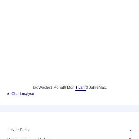
Tag
Woche
1 Monat
6 Mon.
1 Jahr
3 Jahre
Max.
► Chartanalyse
-
-
Letzter Preis